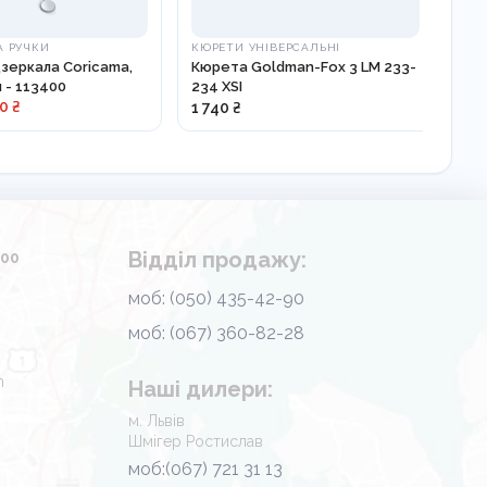
А РУЧКИ
КЮРЕТИ УНІВЕРСАЛЬНІ
АК
дзеркала Coricama,
Кюрета Goldman-Fox 3 LM 233-
АК
м - 113400
234 XSI
МО
0 ₴
1 740 ₴
На 
Відділ продажу:
.00
моб: (050) 435-42-90
моб: (067) 360-82-28
m
Наші дилери:
м. Львів
Шмігер Ростислав
моб:(067) 721 31 13