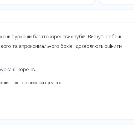
ень фуркацій багатокореневих зубів. Вигнуті робочі
кового та апроксимального боків і дозволяють оцінити
уркації коренів.
ій, так і на нижній щелепі.