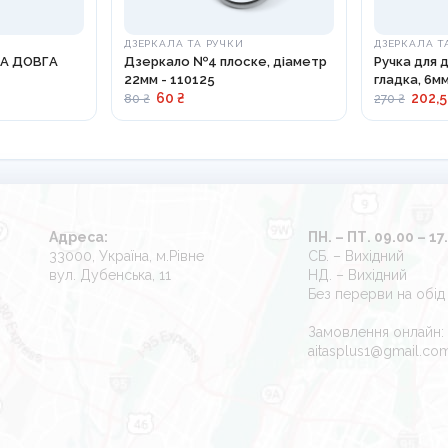
ДЗЕРКАЛА ТА РУЧКИ
ДЗЕРКАЛА Т
А ДОВГА
Дзеркало №4 плоске, діаметр
Ручка для 
22мм - 110125
гладка, 6м
60 ₴
202,5
80 ₴
270 ₴
Адреса:
ПН. – ПТ. 09.00 – 17
33000, Україна, м.Рівне
СБ. – Вихідний
вул. Дубенська, 11
НД. – Вихідний
Без перерви на обід
Замовлення онлайн:
aitasplus1@gmail.co