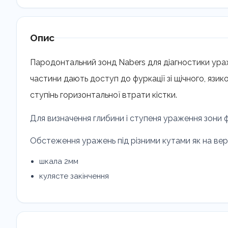
Опис
Пародонтальний зонд Nabers для діагностики ураж
частини дають доступ до фуркації зі щічного, язи
ступінь горизонтальної втрати кістки.
Для визначення глибини і ступеня ураження зони ф
Обстеження уражень під різними кутами як на верхн
шкала 2мм
кулясте закінчення