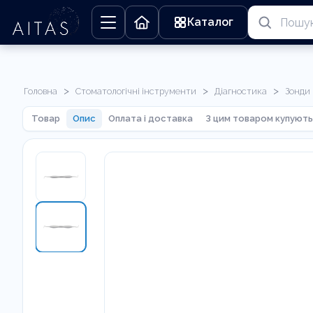
Каталог
>
>
>
Головна
Стоматологічні інструменти
Діагностика
Зонди
Товар
Опис
Оплата і доставка
З цим товаром купують