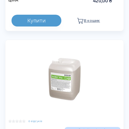
420,00
₴
ЦІНА
Купити
В кошик
0 відгуків