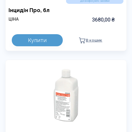
Дезінфікуючі засоби
Інцидін Про, 6л
3680,00
₴
ЦІНА
Купити
В кошик