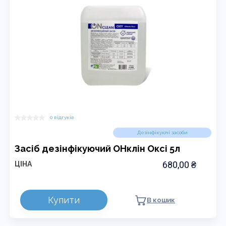
вибрати
на
сторінці
товару
0 відгуків
Дезінфікуючі засоби
Засіб дезінфікуючий ОНклін Оксі 5л
680,00
₴
ЦІНА
Купити
В кошик