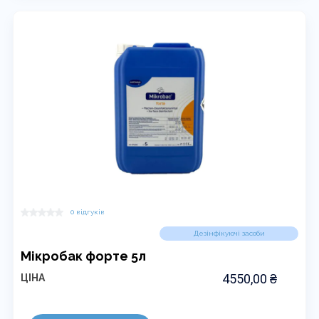
0 відгуків
Дезінфікуючі засоби
Мікробак форте 5л
4550,00
₴
ЦІНА