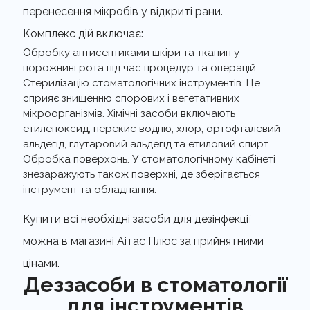
перенесення мікробів у відкриті рани.
Комплекс дій включає:
Обробку антисептиками шкіри та тканин у
порожнині рота під час процедур та операцій.
Стерилізацію
стоматологічних інструментів
. Це
сприяє знищенню спорових і вегетативних
мікроорганізмів. Хімічні засоби включають
етиленоксид, перекис водню, хлор, ортофталевий
альдегід, глутаровий альдегід та етиловий спирт.
Обробка поверхонь. У стоматологічному кабінеті
знезаражують також поверхні, де зберігається
інструмент та обладнання.
Купити всі необхідні засоби для дезінфекції
можна в магазині Аітас Плюс за прийнятними
цінами.
Деззасоби в стоматології
для інструментів