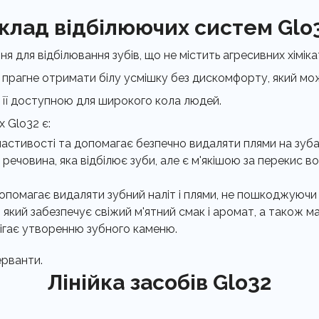
клад відбілюючих систем Glo
 для відбілювання зубів, що не містить агресивних хімікаті
то прагне отримати білу усмішку без дискомфорту, який м
ь її доступною для широкого кола людей.
 Glo32 є:
властивості та допомагає безпечно видаляти плями на зуб
човина, яка відбілює зуби, але є м'якішою за перекис водн
опомагає видаляти зубний наліт і плями, не пошкоджуючи 
який забезпечує свіжий м'ятний смак і аромат, а також ма
ігає утворенню зубного каменю.
ерванти.
Лінійка засобів Glo32