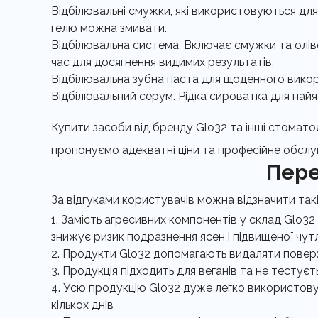
Відбілювальні смужки, які використовуються для
гелю можна змивати.
Відбілювальна система. Включає смужки та олів
час для досягнення видимих результатів.
Відбілювальна зубна паста для щоденного викор
Відбілювальний серум. Рідка сироватка для найяс
Купити засоби від бренду Glo32 та інші стомато
пропонуємо адекватні ціни та професійне обслу
Пере
За відгуками користувачів можна відзначити такі
Замість агресивних компонентів у склад Glo32
знижує ризик подразнення ясен і підвищеної чутл
Продукти Glo32 допомагають видаляти поверхн
Продукція підходить для веганів та не тестує
Усю продукцію Glo32 дуже легко використовув
кількох днів