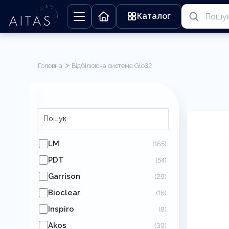
Каталог
>
Головна
Відбілююча система Glo32
Відбілююча система Glo32
LM
(165)
PDT
(54)
Garrison
(29)
Bioclear
(16)
Inspiro
(8)
Akos
(39)