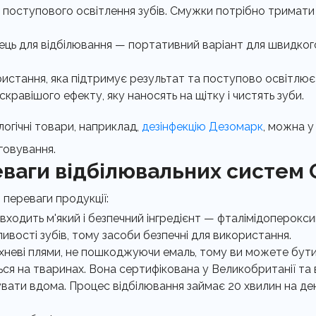
 поступового освітлення зубів. Смужки потрібно тримати н
ець для відбілювання — портативний варіант для швидкого
истання, яка підтримує результат та поступово освітлює
кравішого ефекту, яку наносять на щітку і чистять зуби.
логічні товари, наприклад,
дезінфекцію Дезомарк
, можна у
говування.
ваги відбілювальних систем 
 переваги продукції:
 входить м'який і безпечний інгредієнт — фталімідоперокс
ивості зубів, тому засоби безпечні для використання.
еві плями, не пошкоджуючи емаль, тому ви можете бути сп
ться на тваринах. Вона сертифікована у Великобританії т
ати вдома. Процес відбілювання займає 20 хвилин на ден