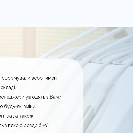
ми сформували асортимент
складі.
 менеджери узгодять з Вами
 будь-які зміни.
om.ua , а також
 з гілкою роздрібної