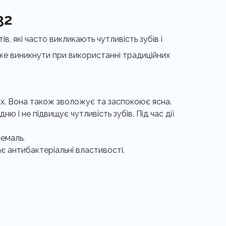
32
в, які часто викликають чутливість зубів і
оже виникнути при використанні традиційних
ах. Вона також зволожує та заспокоює ясна.
ю і не підвищує чутливість зубів. Під час дії
емаль.
є антибактеріальні властивості.