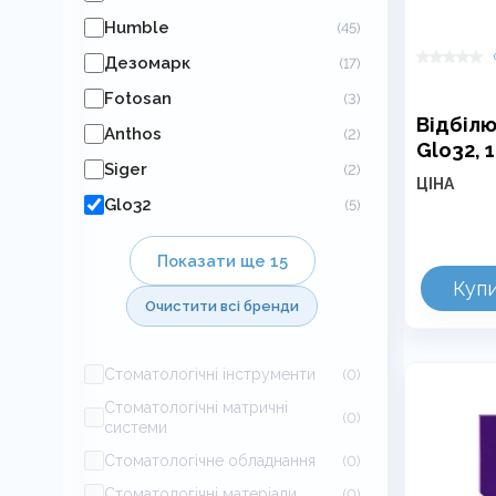
Humble
(45)
Дезомарк
(17)
Fotosan
(3)
Відбілю
Anthos
(2)
Glo32, 
Siger
(2)
ЦІНА
Glo32
(5)
Показати ще 15
Куп
Очистити всі бренди
Стоматологічні інструменти
(0)
Стоматологічні матричні
(0)
системи
Стоматологічне обладнання
(0)
Стоматологічні матеріали
(0)