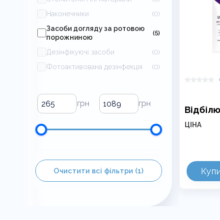
Наконечники
(0)
Засоби догляду за ротовою
(5)
порожниною
Дезінфікуючі засоби
(0)
Фотоактивована дезінфекція
(0)
Відбіл
ЦІНА
Куп
Очистити всі фільтри (1)