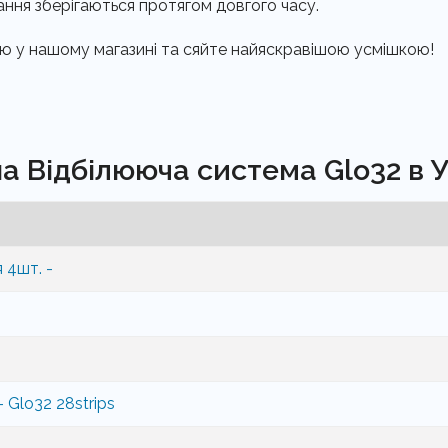
ання зберігаються протягом довгого часу.
тю у нашому магазині та сяйте найяскравішою усмішкою!
на Відбілююча система Glo32 в У
 4шт. -
- Glo32 28strips