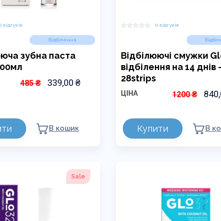
0 відгуків
0 відгуків
Відбілення
Відбі
юча зубна паста
Відбілюючі смужки Gl
100мл
відбілення на 14 днів 
28strips
ОРИГІНАЛЬНА
339,00
₴
ПОТОЧНА
485 ₴
ЦІНА:
ЦІНА:
ОРИ
840
ЦІНА
1200 ₴
485,00 ₴.
339,00 ₴.
ЦІНА
1200,
ити
Купити
В кошик
В к
Sale