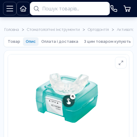
>
>
>
Головна
Стоматологічні інструменти
Ортодонтія
Активатор
Товар
Опис
Оплата і доставка
З цим товаром купують