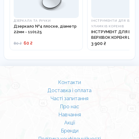
ДЗЕРКАЛА ТА РУЧКИ
ІНСТРУМЕНТИ ДЛЯ ВИДА
Дзеркало №4 плоске, діаметр
УЛАМКІВ КОРЕНІВ
22мм - 110125
ІНСТРУМЕНТ ДЛЯ ВИД
ВЕРХІВОК КОРЕНЯ LM-R
60 ₴
812210
3 900 ₴
80 ₴
Контакти
Доставка і оплата
Часті запитання
Про нас
Навчання
Акції
Бренди
Політика конфіденційності