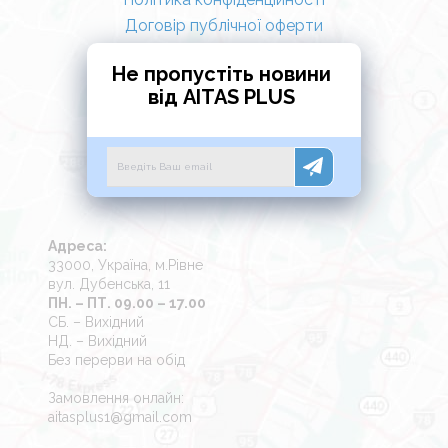
Договір публічної оферти
Не пропустіть новини
від AITAS PLUS
Адреса:
33000, Україна, м.Рівне
вул. Дубенська, 11
ПН. – ПТ. 09.00 – 17.00
СБ. – Вихідний
НД. – Вихідний
Без перерви на обід
Замовлення онлайн:
aitasplus1@gmail.com