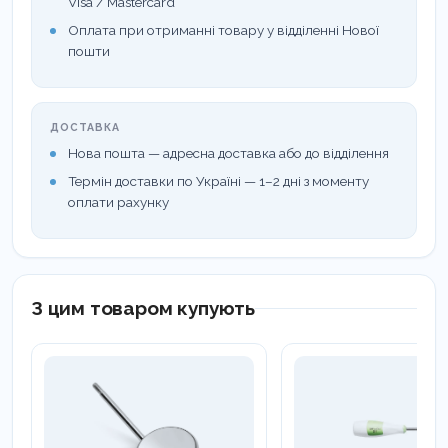
Visa / Mastercard
БУДЬТЕ УВАЖНІ! Для визначення розміру ЛМ-
Оплата при отриманні товару у відділенні Нової
Активатор2 використовується нова лінійка, так
пошти
як змінилась відстань між розмірами у порівнянні
зі стандартними ЛМ-Активаторами.
ДОСТАВКА
Використовувати класичну лінійку LM-
Нова пошта — адресна доставка або до відділення
OrthoSizer з новими моделями або нову лінійку
Термін доставки по Україні — 1–2 дні з моменту
оплати рахунку
LM-OrthoSizer2 зі стандартними моделями не
можна!
З цим товаром купують