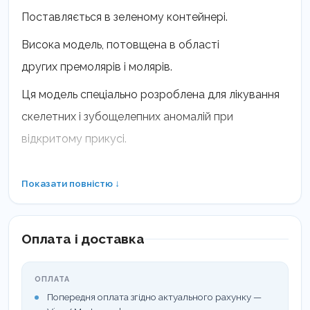
Поставляється в зеленому контейнері.
Висока модель, потовщена в області
других премолярів і молярів.
Ця модель спеціально розроблена для лікування
скелетних і зубощелепних аномалій при
відкритому прикусі.
ЛМ-Активатор 2:
Показати повністю ↓
посилена вставка для глибокого прикусу
покращена якість поверхні (A-1, SPI AR-106)
Оплата і доставка
у посилених моделях спеціальна жорстка вставка
у фронтальній ділянці
форма зубної дуги вузької моделі ЛМ-Активатор2
ОПЛАТА
відповідає стандартним ЛМ-Активаторам
Попередня оплата згідно актуального рахунку —