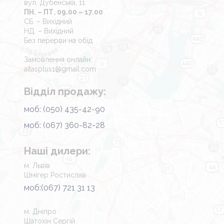
вул. Дубенська, 11
ПН. – ПТ. 09.00 – 17.00
СБ. – Вихідний
НД. – Вихідний
Без перерви на обід
Замовлення онлайн:
aitasplus1@gmail.com
Відділ продажу:
моб: (050) 435-42-90
моб: (067) 360-82-28
Наші дилери:
м. Львів
Шмігер Ростислав
моб:(067) 721 31 13
м. Дніпро
Шатохін Сергій