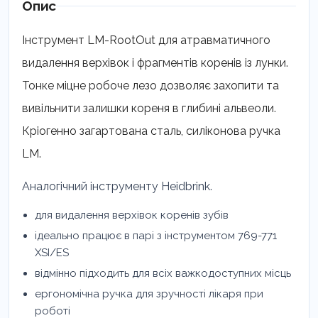
LM-
Опис
RootOut
кількість
Інструмент LM-RootOut для атравматичного
видалення верхівок і фрагментів коренів із лунки.
Тонке міцне робоче лезо дозволяє захопити та
вивільнити залишки кореня в глибині альвеоли.
Кріогенно загартована сталь, силіконова ручка
LM.
Аналогічний інструменту Heidbrink.
для видалення верхівок коренів зубів
ідеально працює в парі з інструментом 769-771
XSI/ES
відмінно підходить для всіх важкодоступних місць
ергономічна ручка для зручності лікаря при
роботі