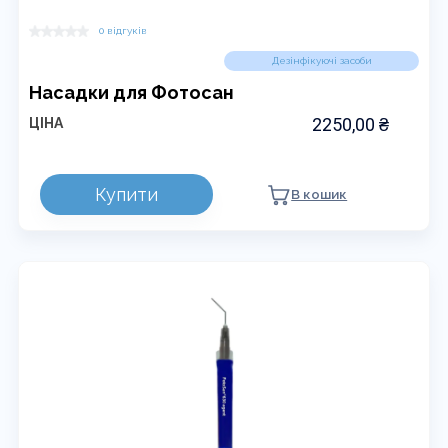
0 відгуків
Дезінфікуючі засоби
Насадки для Фотосан
2250,00
₴
ЦІНА
Цей
Купити
В кошик
товар
має
кілька
варіантів.
Параметри
можна
вибрати
на
сторінці
товару