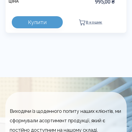
995,00
₴
ЦІНА
Цей
Купити
В кошик
товар
має
кілька
варіантів.
Параметри
можна
вибрати
на
сторінці
товару
Виходячи із щоденного попиту наших клієнтів, ми
сформували асортимент продукції, який є
постійно доступним на нашому складі.