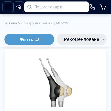
>
Головна
Пристрої для скейлінгу MICRON
Пристрої для скейлінгу MICRON
Рекомендоване
Фільтр (1)