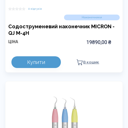
0 відгуків
Наконечники
Содоструменевий наконечник MICRON -
QJ M-4H
19890,00
₴
ЦІНА
Купити
В кошик