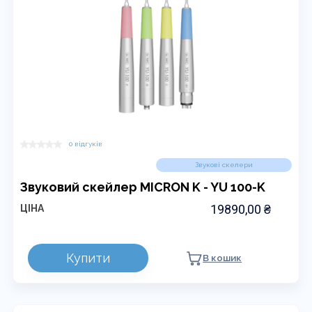
на
сторінці
товару
0 відгуків
Звукові скелери
Звуковий скейлер MICRON K - YU 100-K
19890,00
₴
ЦІНА
Купити
В кошик