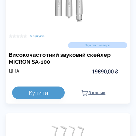
0 відгуків
Звукові скелери
Високочастотний звуковий скейлер
MICRON SA-100
19890,00
₴
ЦІНА
Цей
Купити
В кошик
товар
має
кілька
варіантів.
Параметри
можна
вибрати