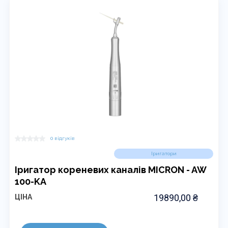
0 відгуків
Іригатори
Іригатор кореневих каналів MICRON - AW
100-KA
19890,00
₴
ЦІНА