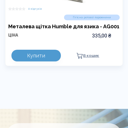
0 відгуків
Гігієна ротової порожнини
Металева щітка Нumble для язика - AG001
335,00
₴
ЦІНА
Купити
В кошик