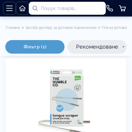
>
>
Головна
Засоби догляду за ротовою порожниною
Гігієна ротової 
Щітки для язика
Рекомендоване
Фільтр (1)