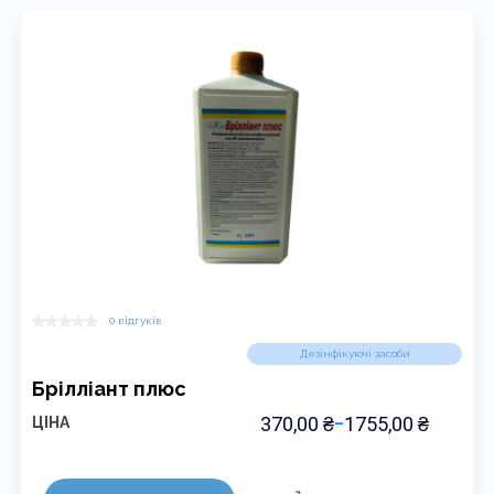
варіантів.
Параметри
можна
вибрати
на
сторінці
товару
0 відгуків
Дезінфікуючі засоби
Брілліант плюс
ДІАПАЗОН
370,00
₴
1755,00
₴
ЦІНА
–
ЦІН:
ВІД
Цей
370,00 ₴