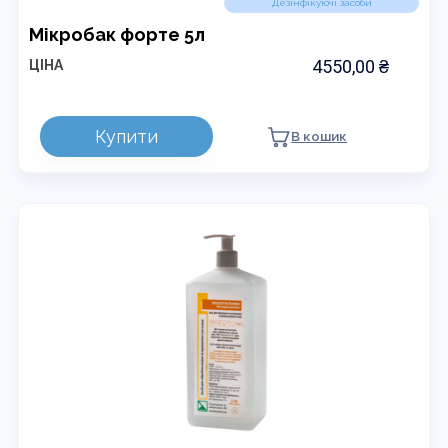
Дезінфікуючі засоби
Мікробак форте 5л
4550,00
₴
ЦІНА
Купити
В кошик