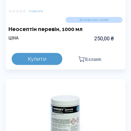
0 відгуків
Дезінфікуючі засоби
Неосептін перевін, 1000 мл
250,00
₴
ЦІНА
Купити
В кошик