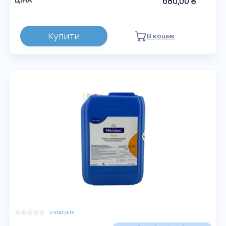
680,00
₴
ЦІНА
Купити
В кошик
0 відгуків