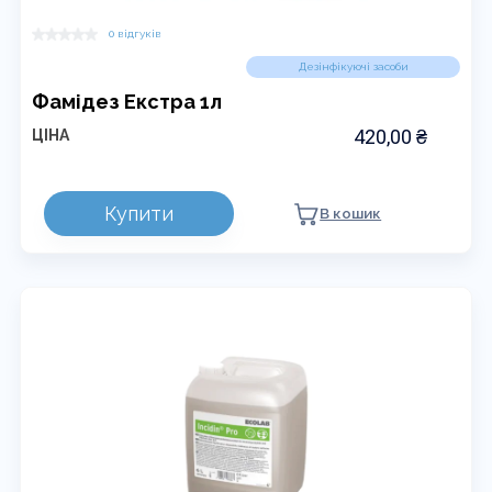
0 відгуків
Дезінфікуючі засоби
Фамідез Екстра 1л
420,00
₴
ЦІНА
Купити
В кошик