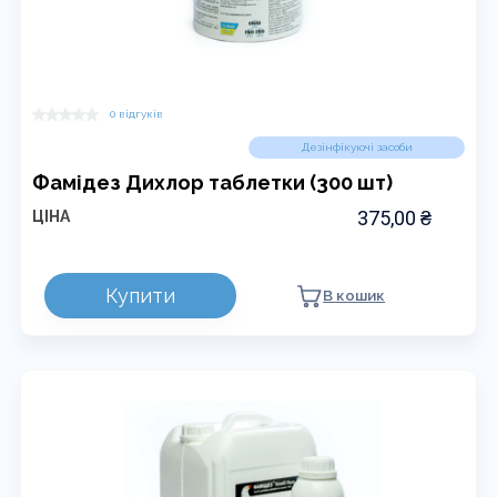
0 відгуків
Дезінфікуючі засоби
Фамідез Дихлор таблетки (300 шт)
375,00
₴
ЦІНА
Купити
В кошик