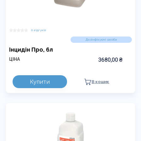
0 відгуків
Дезінфікуючі засоби
Інцидін Про, 6л
3680,00
₴
ЦІНА
Купити
В кошик