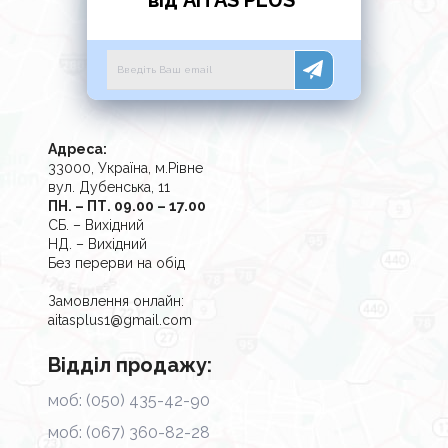
від AITAS PLUS
Адреса:
33000, Україна, м.Рівне
вул. Дубенська, 11
ПН. – ПТ. 09.00 – 17.00
СБ. – Вихідний
НД. – Вихідний
Без перерви на обід
Замовлення онлайн:
aitasplus1@gmail.com
Відділ продажу:
моб: (050) 435-42-90
моб: (067) 360-82-28