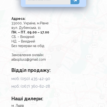
Адреса:
33000, Україна, м.Рівне
вул. Дубенська, 11
ПН. – ПТ. 09.00 – 17.00
СБ. – Вихідний
НД. – Вихідний
Без перерви на обід
Замовлення онлайн:
aitasplus1@gmail.com
Відділ продажу:
моб: (050) 435-42-90
моб: (067) 360-82-28
Наші дилери:
м. Львів