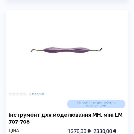
кілька
варіантів.
Параметри
можна
вибрати
на
сторінці
товару
0 відгуків
Інструменти для роботи з
композитами
Інструмент для моделювання MH, міні LM
707-708
ДІАПАЗОН
1370,00
₴
2330,00
₴
ЦІНА
–