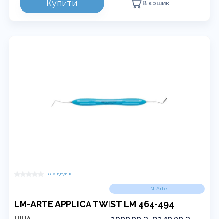
Купити
ДО
В кошик
товар
2140,00 ₴
має
кілька
варіантів.
Параметри
можна
вибрати
на
сторінці
товару
0 відгуків
LM-Arte
LM-ARTE APPLICA TWIST LM 464-494
ДІАПАЗОН