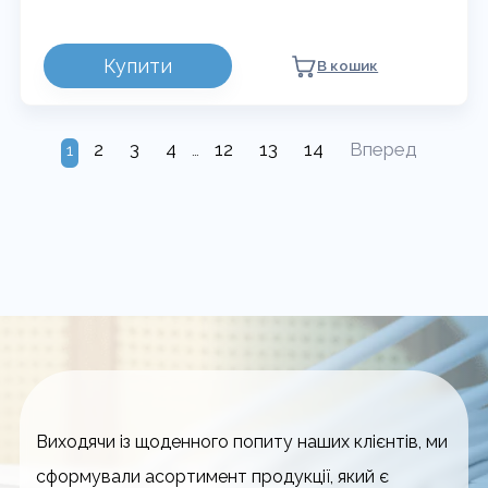
ЦІН:
ВІД
Цей
1370,00 ₴
Купити
ДО
В кошик
товар
2330,00 ₴
має
кілька
варіантів.
2
3
4
12
13
14
Вперед
1
…
Параметри
можна
вибрати
на
сторінці
товару
Виходячи із щоденного попиту наших клієнтів, ми
сформували асортимент продукції, який є