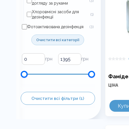
(3)
догляду за руками
Хлоровмісні засоби для
(1)
дезінфекції
Фотоактивована дезінфекція
(3)
Очистити всі категорії
Фаміде
ЦІНА
Очистити всі фільтри (1)
Цей
Куп
товар
має
кілька
варіантів.