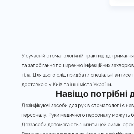
У сучасній стоматологічній практиці дотримання 
та запобігання поширенню інфекційних захворюва
тіла. Для цього слід придбати спеціальні антис
доставкою у Київ та інші міста України.
Навіщо потрібні 
Дезінфікуючі засоби для рук в стоматології є н
персоналу. Руки медичного персоналу можуть б
Деззасоби допомагають знизити цей ризик, ефекти