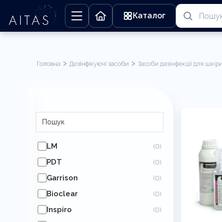
Каталог
>
>
Головна
Дезінфікуючі засоби
Засоби дезінфекції для шкіри
Засоби дезінфекції для шкіри рук та тіла
LM
(0)
PDT
(0)
Garrison
(0)
Bioclear
(0)
Inspiro
(0)