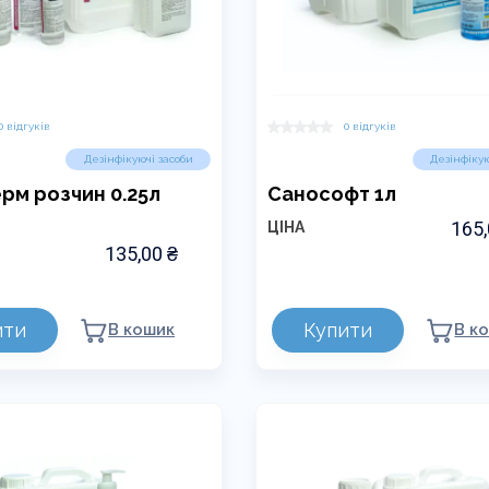
0 відгуків
0 відгуків
Дезінфікуючі засоби
Дезінфікую
рм розчин 0.25л
Санософт 1л
165
ЦІНА
135,00
₴
ити
Купити
В кошик
В к