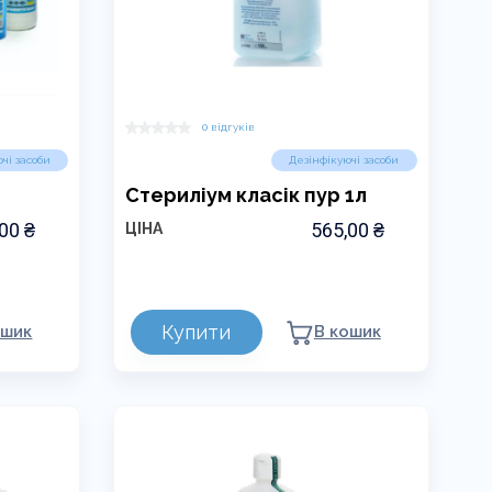
0 відгуків
чі засоби
Дезінфікуючі засоби
Стериліум класік пур 1л
,00
₴
565,00
₴
ЦІНА
Купити
ошик
В кошик