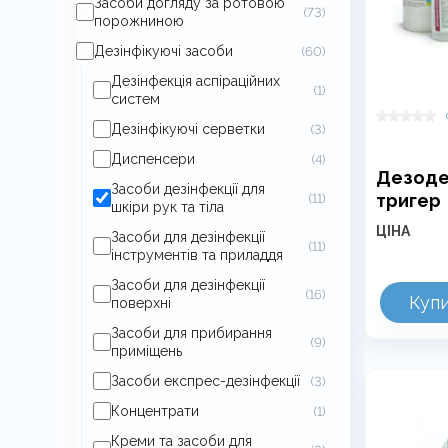
Засоби догляду за ротовою
(73)
порожниною
Дезінфікуючі засоби
(60)
Дезінфекція аспіраційних
(1)
систем
Дезінфікуючі серветки
(3)
Диспенсери
(4)
Дезоде
Засоби дезінфекції для
тригер
(11)
шкіри рук та тіла
ЦІНА
Засоби для дезінфекції
(11)
інструментів та приладдя
Засоби для дезінфекції
(16)
Куп
поверхні
Засоби для прибирання
(9)
приміщень
Засоби експрес-дезінфекції
(3)
Концентрати
(1)
Креми та засоби для