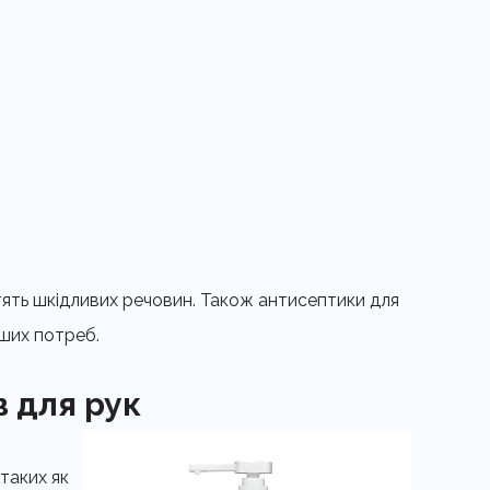
істять шкідливих речовин. Також антисептики для
аших потреб.
в для рук
таких як