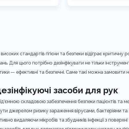
високих стандартів гігієни та безпеки відіграє критичну 
нь. Для цього потрібно дезінфікувати не тільки інструмен
ептики — ефективні та безпечні. Саме такі можна замовити
дезінфікуючі засоби для рук
евід'ємною складовою забезпечення безпеки пацієнтів та м
ути джерелом ризику зараження вірусами, бактеріями та 
вно видаляючи мікробів та збудників інфекції з поверхні 