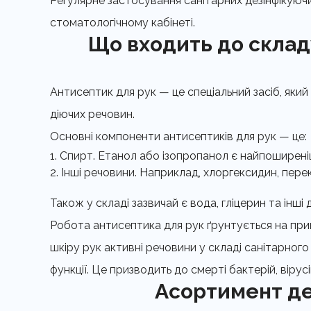
Регулярне застосування санітарних дезінфікуючи
стоматологічному кабінеті.
Що входить до складу
Антисептик для рук — це спеціальний засіб, який 
діючих речовин.
Основні компоненти антисептиків для рук — це:
Спирт. Етанол або ізопропанол є найпоширені
Інші речовини. Наприклад, хлоргексидин, пере
Також у складі зазвичай є вода, гліцерин та інші
Робота антисептика для рук ґрунтується на принц
шкіру рук активні речовини у складі санітарного
функції. Це призводить до смерті бактерій, вірус
Асортимент дез