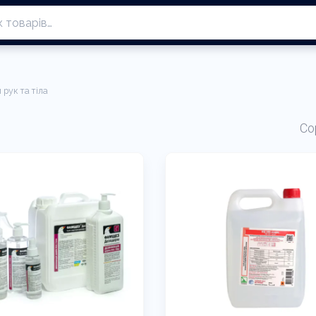
 рук та тіла
Со