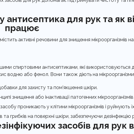
х засобів для рук допомагає підтримувати чистоту та гігі
 антисептика для рук та як в
працює
містить активні речовини для знищення мікроорганізмів на 
шими спиртовими антисептиками, які використовуються для
кис водню або фенол. Вони також діють на мікроорганізми,
 добавки для захисту та пом’якшення шкіри.
ипі знищення або інактивації патогенних мікроорганізмів 
 засобу проникають у клітини мікроорганізмів і руйнують 
ів та грибків на поверхні шкіри, забезпечуючи дезінфекцію 
інфікуючих засобів для рук в