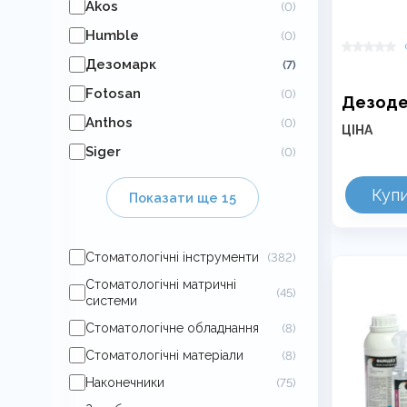
Akos
(0)
Humble
(0)
Дезомарк
(7)
Fotosan
(0)
Дезоде
Anthos
(0)
ЦІНА
Siger
(0)
Куп
Показати ще 15
Стоматологічні інструменти
(382)
Стоматологічні матричні
(45)
системи
Стоматологічне обладнання
(8)
Стоматологічні матеріали
(8)
Наконечники
(75)