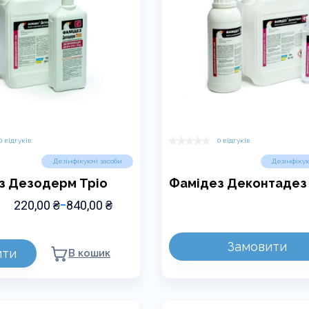
0 відгуків
0 відгуків
Дезінфікуючі засоби
Дезінфікую
з Дезодерм Тріо
Фамідез Деконтадез
ДІАПАЗОН
220,00
₴
840,00
₴
–
ЦІН:
ВІД
220,00 ₴
Замовити
ити
В кошик
ДО
840,00 ₴