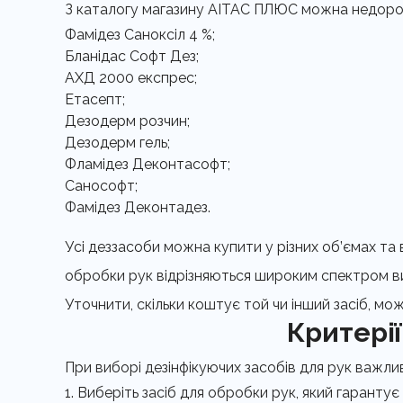
З каталогу магазину АІТАС ПЛЮС можна недорого
Фамідез Саноксіл 4 %;
Бланідас Софт Дез;
АХД 2000 експрес;
Етасепт;
Дезодерм розчин;
Дезодерм гель;
Фламідез Деконтасофт;
Санософт;
Фамідез Деконтадез.
Усі деззасоби можна купити у різних об’ємах та 
обробки рук відрізняються широким спектром ви
Уточнити, скільки коштує той чи інший засіб, м
Критерії
При виборі дезінфікуючих засобів для рук важлив
Виберіть засіб для обробки рук, який гарантує