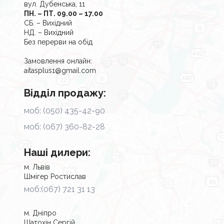
вул. Дубенська, 11
ПН. – ПТ. 09.00 – 17.00
СБ. – Вихідний
НД. – Вихідний
Без перерви на обід
Замовлення онлайн:
aitasplus1@gmail.com
Відділ продажу:
моб: (050) 435-42-90
моб: (067) 360-82-28
Наші дилери:
м. Львів
Шмігер Ростислав
моб:(067) 721 31 13
м. Дніпро
Шатохін Сергій