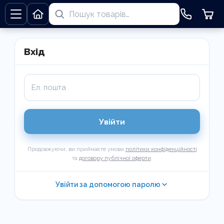
Вхід
Ел. пошта
Увійти
Продовжуючи, ви приймаєте умови
політики конфіденційності
та
договору публічної оферти
.
Увійти за допомогою паролю