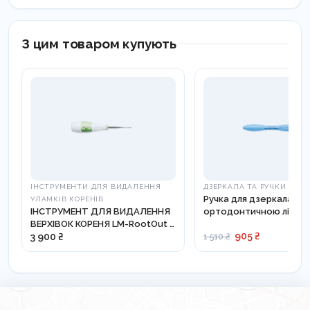
З цим товаром купують
ІНСТРУМЕНТИ ДЛЯ ВИДАЛЕННЯ
ДЗЕРКАЛА ТА РУЧКИ
Ручка для дзеркала з
УЛАМКІВ КОРЕНІВ
ІНСТРУМЕНТ ДЛЯ ВИДАЛЕННЯ
ортодонтичною лінійк
ВЕРХІВОК КОРЕНЯ LM-RootOut -
25-26 ES
905 ₴
812210
3 900 ₴
1 510 ₴