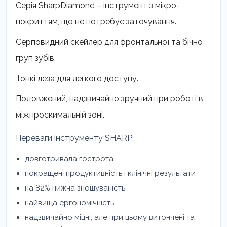
кількість
Серія SharpDiamond – інструмент з мікро-
покриттям, що не потребує заточування.
Серповидний скейлер для фронтальної та бічної
груп зубів.
Тонкі леза для легкого доступу.
Подовжений, надзвичайно зручний при роботі в
міжпроскимальній зоні.
Переваги інструменту SHARP:
довготривала гострота
покращені продуктивність і клінічні результати
на 82% нижча зношуваність
найвища ергономічність
надзвичайно міцні, але при цьому витончені та