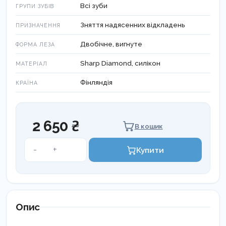
Всі зуби
ГРУПИ ЗУБІВ
Зняття надясенних відкладень
ПРИЗНАЧЕННЯ
Двобічне, вигнуте
ФОРМА ЛЕЗА
Sharp Diamond, силікон
МАТЕРІАЛ
Фінляндія
КРАЇНА
2 650 ₴
В кошик
Скейлер
-
+
Купити
SharpJack
SD
LM
315-
316
Опис
SDES