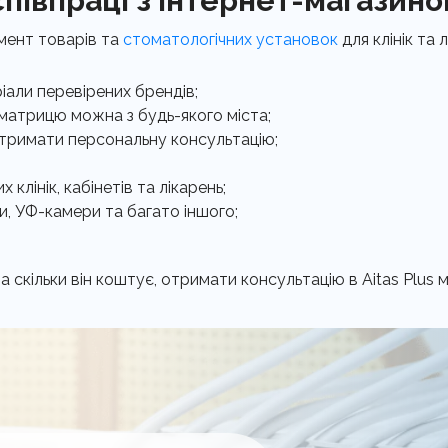
півпраці з інтернет-магазином
мент товарів та
стоматологічних установок
для клінік та 
іали перевірених брендів;
матрицю можна з будь-якого міста;
а отримати персональну консультацію;
 клінік, кабінетів та лікарень;
и, УФ-камери та багато іншого;
а скільки він коштує, отримати консультацію в Aitas Plus