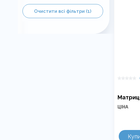
на
сторінці
Очистити всі фільтри (1)
товару
Матриця
ЦІНА
Цей
товар
Куп
має