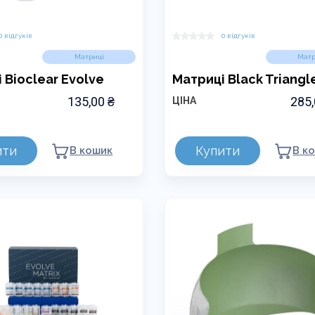
0 відгуків
0 відгуків
Матриці
Матр
 Bioclear Evolve
Матриці Black Triangl
135,00
₴
285
ЦІНА
Цей
ити
Купити
В кошик
В к
товар
має
кілька
варіантів.
и
Параметри
можна
вибрати
на
сторінці
товару