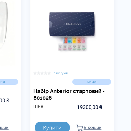
0 відгуків
иці
Кільця
Набір Anterior стартовий -
801026
,00
₴
19300,00
₴
ЦІНА
Купити
ошик
В кошик