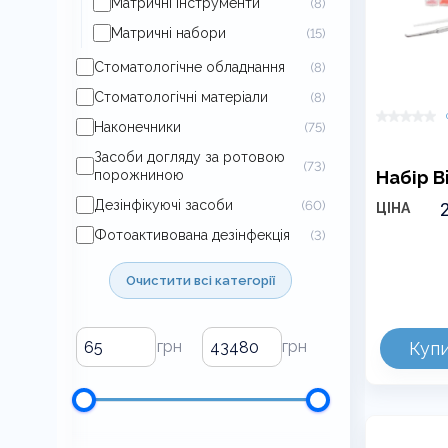
Матричні інструменти
(8)
Матричні набори
(15)
Стоматологічне обладнання
(8)
Стоматологічні матеріали
(8)
Наконечники
(75)
Засоби догляду за ротовою
(73)
порожниною
Набір B
Дезінфікуючі засоби
(60)
Д
ЦІНА
Ц
Фотоактивована дезінфекція
(3)
В
Цей
2
Очистити всі категорії
товар
4
має
кілька
Куп
варіантів.
Параметр
можна
вибрати