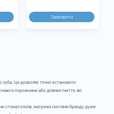
Цей
Замовити
товар
має
кілька
варіантів.
Параметри
можна
вибрати
на
сторінці
товару
о зуба. Це дозволяє точно встановити
і мають порожнини або ділянки гниття, які
ками стоматологів, матричні системи бренду дуже