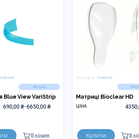
вибрати
на
сторінці
товару
0 відгуків
0 відгуків
Матриці
Матр
 Blue View VariStrip
Матриці Bioclear HD
ДІАПАЗОН
690,00
₴
6650,00
₴
4350
–
ЦІНА
ЦІН:
ВІД
Цей
690,00 ₴
ДО
товар
6650,00 ₴
ити
Купити
В кошик
В к
має