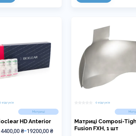
кілька
варіантів.
и
Параметри
можна
вибрати
на
сторінці
товару
0 відгуків
0 відгуків
Матриці
Матр
ioclear HD Anterior
Матриці Composi-Tigh
Fusion FXH, 1 шт
ІАПАЗОН
14400,00
₴
19200,00
₴
–
ІН: