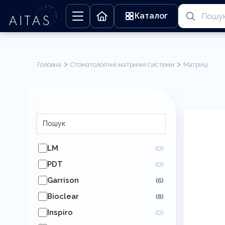
Каталог
>
>
Головна
Стоматологічні матричні системи
Матриці
Матриці
LM
(0)
PDT
(0)
Garrison
(6)
Bioclear
(8)
Inspiro
(0)