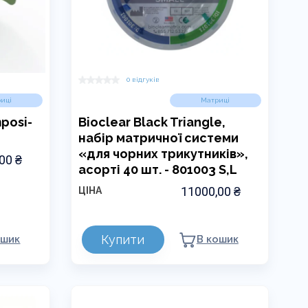
0 відгуків
иці
Матриці
posi-
Bioclear Black Triangle,
набір матричної системи
«для чорних трикутників»,
,00
₴
асорті 40 шт. - 801003 S,L
11000,00
₴
ЦІНА
Купити
ошик
В кошик