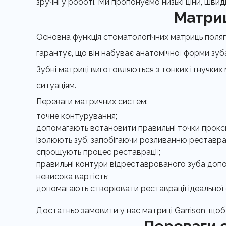
зручні у роботі. Ми пропонуємо низькі ціни, швид
Матриц
Основна функція стоматологічних матриць поля
гарантує, що він набуває анатомічної форми зуб
Зубні матриці виготовляються з тонких і гнучких 
ситуаціям.
Переваги матричних систем:
точне контурування;
допомагають встановити правильні точки прокс
ізолюють зуб, запобігаючи розливанню реставра
спрощують процес реставрації;
правильні контури відреставрованого зуба доп
невисока вартість;
допомагають створювати реставрації ідеальної 
Достатньо замовити у нас матриці Garrison, щоб 