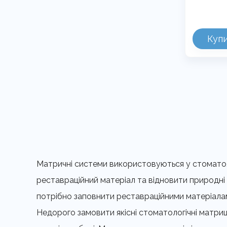
В
Цей
1
товар
1
Куп
має
кілька
варіантів.
Параметр
можна
вибрати
на
сторінці
товару
Матричні системи використовуються у стоматоло
реставраційний матеріал та відновити природні с
потрібно заповнити реставраційними матеріала
Недорого замовити якісні стоматологічні матриц