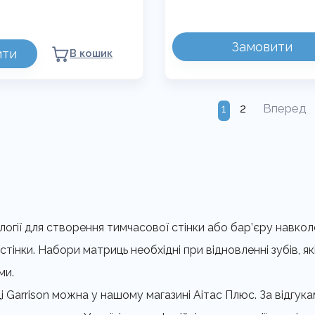
ІД
4400,00 ₴
ДО
Цей
Замовити
9200,00 ₴
ити
В кошик
товар
має
кілька
варіантів.
2
Вперед
и
1
Параметри
можна
вибрати
на
сторінці
товару
гії для створення тимчасової стінки або бар’єру навкол
тінки. Набори матриць необхідні при відновленні зубів, як
ми.
і Garrison можна у нашому магазині Аітас Плюс. За відгу