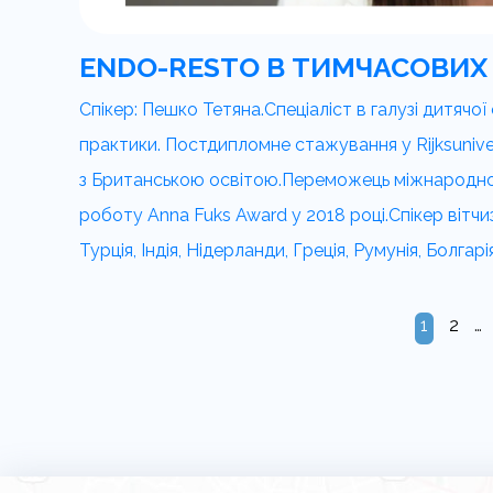
ENDO-RESTO В ТИМЧАСОВИХ
Спікер: Пешко Тетяна.Спеціаліст в галузі дитячої 
практики. Постдипломне стажування у Rijksunive
з Британською освітою.Переможець міжнародного
роботу Anna Fuks Award у 2018 році.Спікер вітч
Турція, Індія, Нідерланди, Греція, Румунія, Болгарія
2
1
…