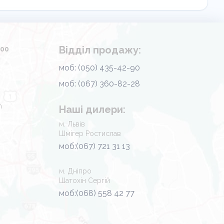
Відділ продажу:
.00
моб: (050) 435-42-90
моб: (067) 360-82-28
m
Наші дилери:
м. Львів
Шмігер Ростислав
моб:(067) 721 31 13
м. Дніпро
Шатохін Сергій
моб:(068) 558 42 77