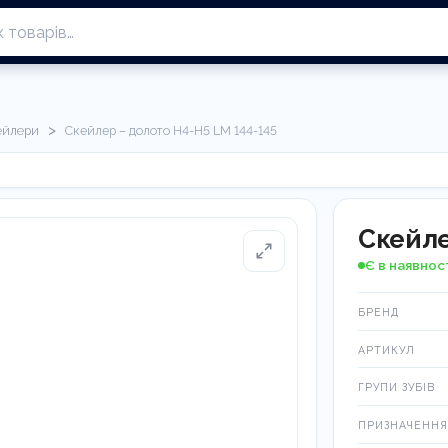
>
ейлери
Скейлер – долото H4-H5 LM 144-145
Скейле
Є в наявнос
БРЕНД
АРТИКУЛ
ГРУПИ ЗУБІВ
ПРИЗНАЧЕННЯ