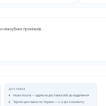
H4-
H5
LM
144-
145
 міжзубних проміжків.
кількість
ДОСТАВКА
Нова пошта — адресна доставка або до відділення
Термін доставки по Україні — 1–2 дні з моменту