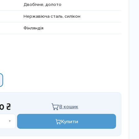
Двобічне, долото
Нержавіюча сталь, силікон
Фінляндія
0 ₴
В кошик
+
Купити