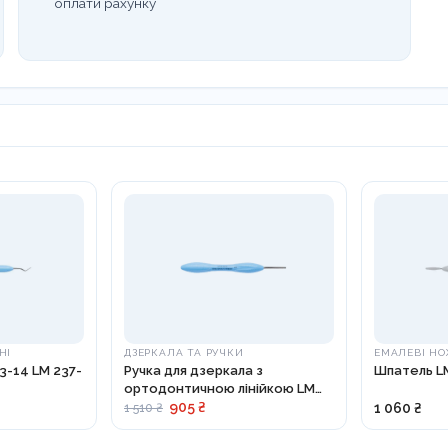
оплати рахунку
НІ
ДЗЕРКАЛА ТА РУЧКИ
ЕМАЛЕВІ НО
3-14 LM 237-
Ручка для дзеркала з
Шпатель LM
ортодонтичною лінійкою LM
25-26 ES
905 ₴
1 060 ₴
1 510 ₴