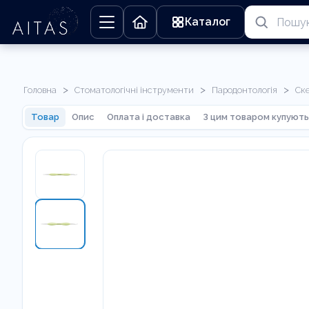
Каталог
>
>
>
Головна
Стоматологічні інструменти
Пародонтологія
Ск
Товар
Опис
Оплата і доставка
З цим товаром купують