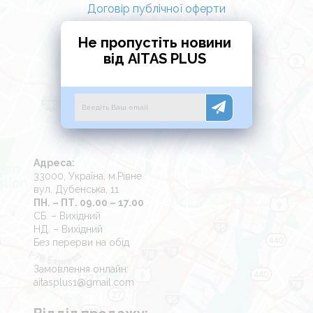
Договір публічної оферти
Не пропустіть новини
від AITAS PLUS
Адреса:
33000, Україна, м.Рівне
вул. Дубенська, 11
ПН. – ПТ. 09.00 – 17.00
СБ. – Вихідний
НД. – Вихідний
Без перерви на обід
Замовлення онлайн:
aitasplus1@gmail.com