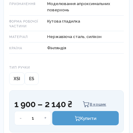
Моделювання апроксимальних
ПРИЗНАЧЕННЯ
поверхонь
Кутова гладилка
ФОРМА РОБОЧОЇ
ЧАСТИНИ
Нержавіюча сталь, силікон
МАТЕРІАЛ
Фінляндія
КРАЇНА
Тип ручки
ТИП РУЧКИ
XSI
ES
1 900 – 2 140 ₴
В кошик
LM-
-
+
Купити
ARTE
APPLICA