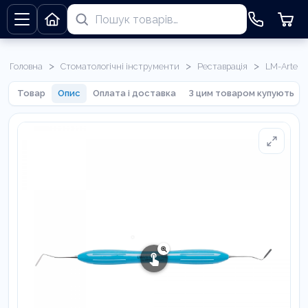
>
>
>
Головна
Стоматологічні інструменти
Реставрація
LM-Arte
Товар
Опис
Оплата і доставка
З цим товаром купують