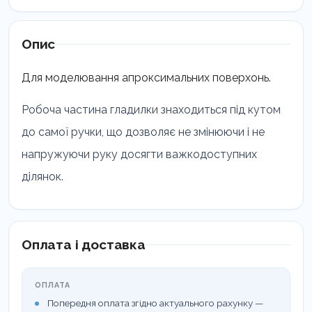
TWIST
LM
464-
Опис
494
кількість
Для моделювання апроксимальних поверхонь.
Робоча частина гладилки знаходиться під кутом
до самої ручки, що дозволяє не змінюючи і не
напружуючи руку досягти важкодоступних
ділянок.
Оплата і доставка
ОПЛАТА
Попередня оплата згідно актуального рахунку —