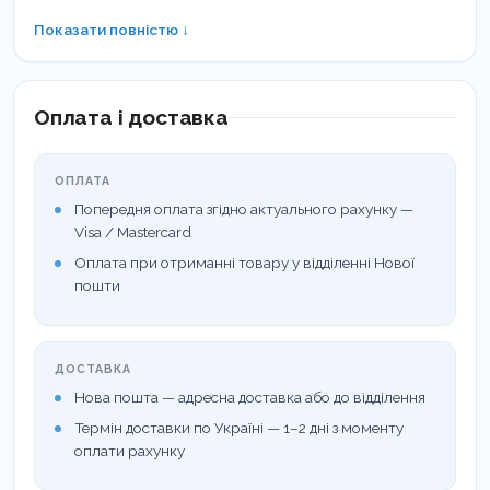
Показати повністю ↓
Оплата і доставка
ОПЛАТА
Попередня оплата згідно актуального рахунку —
Якщо вилкоподібне вістря інструменту
Visa / Mastercard
опускається аж до спеціальних поміток,
Оплата при отриманні товару у відділенні Нової
структура зуба може виявитись занадто
пошти
слабкою.
ДОСТАВКА
Нова пошта — адресна доставка або до відділення
Термін доставки по Україні — 1–2 дні з моменту
оплати рахунку