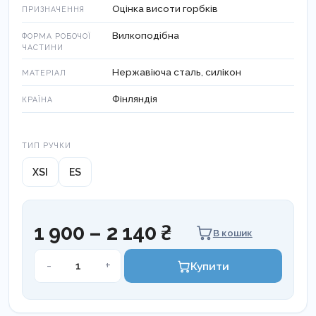
Оцінка висоти горбків
ПРИЗНАЧЕННЯ
Вилкоподібна
ФОРМА РОБОЧОЇ
ЧАСТИНИ
Нержавіюча сталь, силікон
МАТЕРІАЛ
Фінляндія
КРАЇНА
Тип ручки
ТИП РУЧКИ
XSI
ES
1 900 – 2 140 ₴
В кошик
Інструмент
-
+
Купити
Cusp
Misura
LM