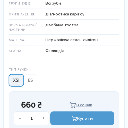
Всі зуби
ГРУПИ ЗУБІВ
Діагностика карієсу
ПРИЗНАЧЕННЯ
Двобічна, гостра
ФОРМА РОБОЧОЇ
ЧАСТИНИ
Нержавіюча сталь, силікон
МАТЕРІАЛ
Фінляндія
КРАЇНА
Тип ручки
ТИП РУЧКИ
XSI
ES
660 ₴
В кошик
ЗОНД
-
+
Купити
СТОМАТОЛОГІЧНИЙ