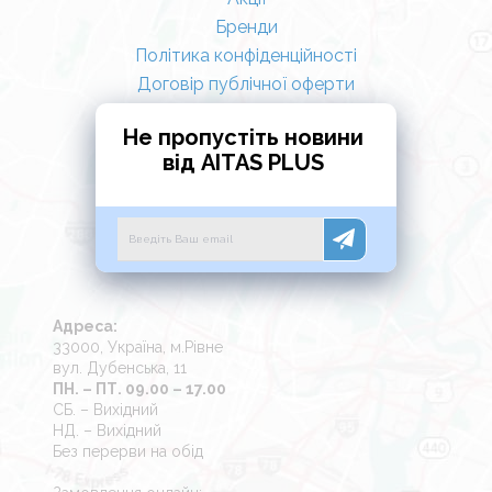
Бренди
Політика конфіденційності
Договір публічної оферти
Не пропустіть новини
від AITAS PLUS
Адреса:
33000, Україна, м.Рівне
вул. Дубенська, 11
ПН. – ПТ. 09.00 – 17.00
СБ. – Вихідний
НД. – Вихідний
Без перерви на обід