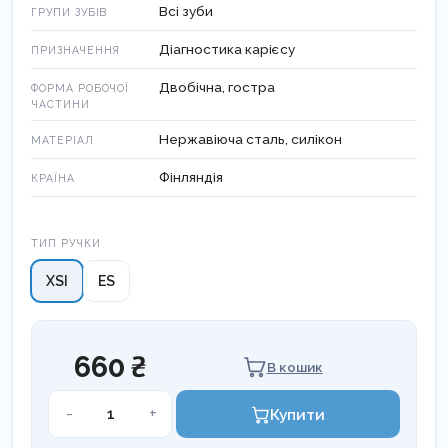
Всі зуби
ГРУПИ ЗУБІВ
Діагностика карієсу
ПРИЗНАЧЕННЯ
Двобічна, гостра
ФОРМА РОБОЧОЇ
ЧАСТИНИ
Нержавіюча сталь, силікон
МАТЕРІАЛ
Фінляндія
КРАЇНА
Тип ручки
ТИП РУЧКИ
XSI
ES
660 ₴
В кошик
ЗОНД
-
+
Купити
СТОМАТОЛОГІЧНИЙ