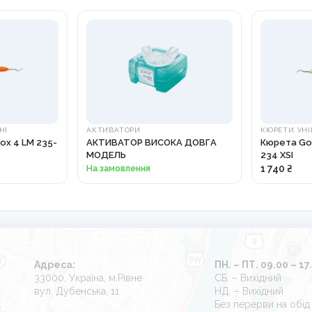
НІ
АКТИВАТОРИ
КЮРЕТИ УНІ
ox 4 LM 235-
АКТИВАТОР ВИСОКА ДОВГА
Кюрета Gol
МОДЕЛЬ
234 XSI
На замовлення
1 740 ₴
Адреса:
ПН. – ПТ. 09.00 – 17
33000, Україна, м.Рівне
СБ. – Вихідний
вул. Дубенська, 11
НД. – Вихідний
Без перерви на обід