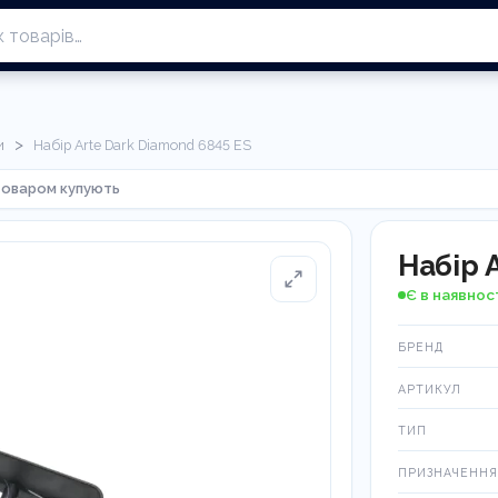
>
и
Набір Arte Dark Diamond 6845 ES
товаром купують
Набір 
Є в наявнос
БРЕНД
АРТИКУЛ
ТИП
ПРИЗНАЧЕННЯ