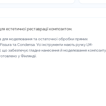
Diamond
6845
ES
кількість
 для естетичної реставрації композитом.
тів для моделювання та остаточної обробки прямих
 Fissura та Condensa. Усі інструменти мають ручку LM-
d, що забезпечує гладке нанесення й моделювання композиту
отовлено у Фінляндії.