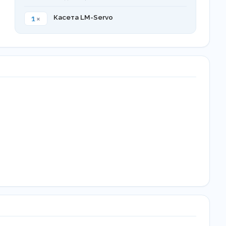
1
×
Касета LM-Servo