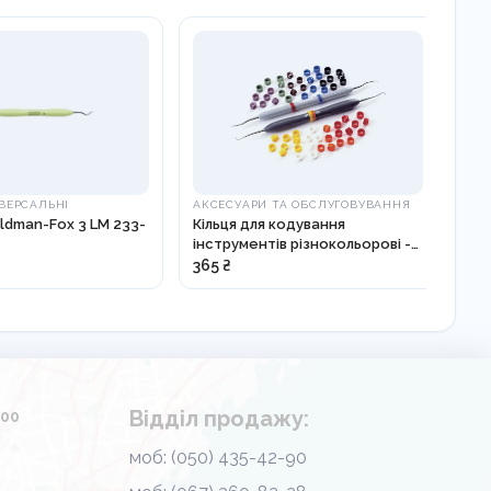
ВЕРСАЛЬНІ
АКСЕСУАРИ ТА ОБСЛУГОВУВАННЯ
ЕМА
dman-Fox 3 LM 233-
Кільця для кодування
Шпа
інструментів різнокольорові -
5000
365 ₴
1 0
Відділ продажу:
.00
моб: (050) 435-42-90