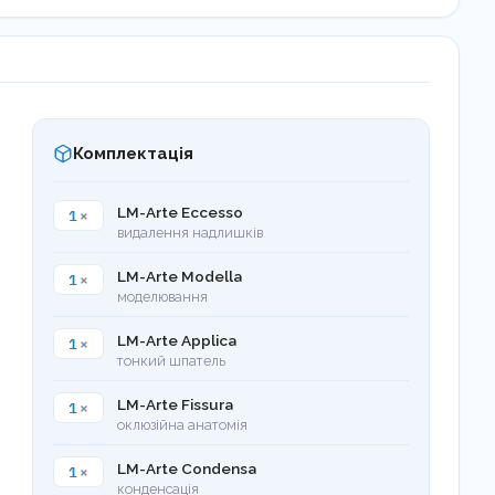
Комплектація
1
×
LM-Arte Eccesso
видалення надлишків
1
×
LM-Arte Modella
моделювання
1
×
LM-Arte Applica
тонкий шпатель
1
×
LM-Arte Fissura
оклюзійна анатомія
1
×
LM-Arte Condensa
конденсація