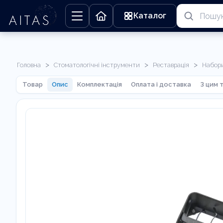
Каталог
>
>
>
Головна
Стоматологічні інструменти
Реставрація
Набор
Товар
Опис
Комплектація
Оплата і доставка
З цим 