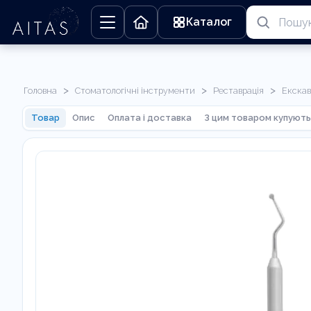
Каталог
>
>
>
Головна
Стоматологічні інструменти
Реставрація
Екска
Товар
Опис
Оплата і доставка
З цим товаром купують