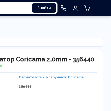
Знайти
атор Coricama 2,0mm - 356440
ті
Стоматологічні інструменти Coricama
356440