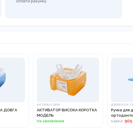
оплати рахунку
АКТИВАТОРИ
ДЗЕРКАЛА Т
А ДОВГА
АКТИВАТОР ВИСОКА КОРОТКА
Ручка для 
МОДЕЛЬ
ортодонти
25-26 ES
905
На замовлення
1 510 ₴