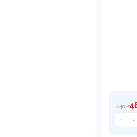
4
640 ₴
Екскават
-
Coricama
2,0mm