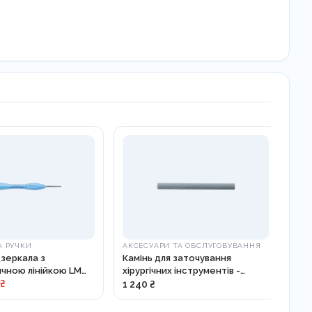
А РУЧКИ
АКСЕСУАРИ ТА ОБСЛУГОВУВАННЯ
ЕМА
дзеркала з
Камінь для заточування
Шпа
чною лінійкою LM
хірургічних інструментів -
818002
 ₴
1 240 ₴
1 0