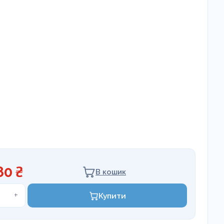
80 ₴
В кошик
ор
+
Купити