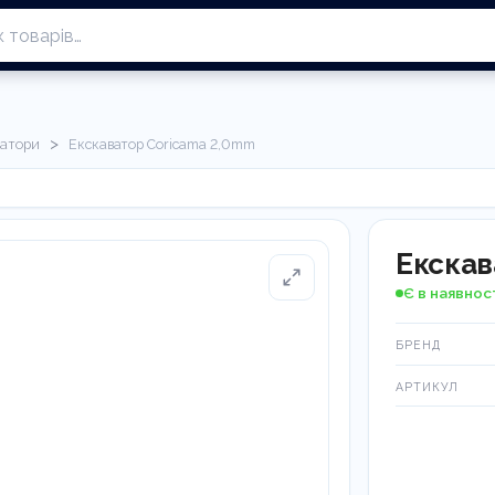
>
ватори
Екскаватор Coricama 2,0mm
Екскав
Є в наявнос
БРЕНД
АРТИКУЛ