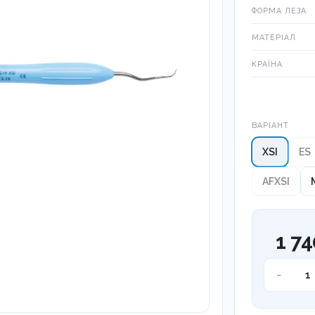
ФОРМА ЛЕЗА
МАТЕРІАЛ
КРАЇНА
Варіант
ВАРІАНТ
XSI
ES
AFXSI
1 74
Кюрета
-
Грейсі
13/14