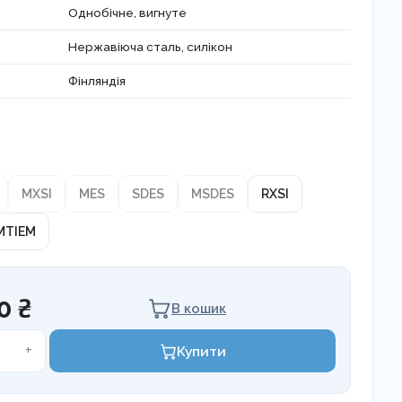
Однобічне, вигнуте
Нержавіюча сталь, силікон
Фінляндія
MXSI
MES
SDES
MSDES
RXSI
MTIEM
0 ₴
В кошик
+
Купити