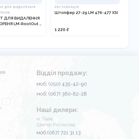
ТИ ДЛЯ ВИДАЛЕННЯ
РЕСТАВРАЦІЯ
АК
Штопфер 27-29 LM 476-477 XSI
АК
РЕНІВ
НТ ДЛЯ ВИДАЛЕННЯ
МО
ОРЕНЯ LM-RootOut -
1 220 ₴
На 
Відділ продажу:
.00
моб: (050) 435-42-90
моб: (067) 360-82-28
m
Наші дилери:
м. Львів
Шмігер Ростислав
моб:(067) 721 31 13