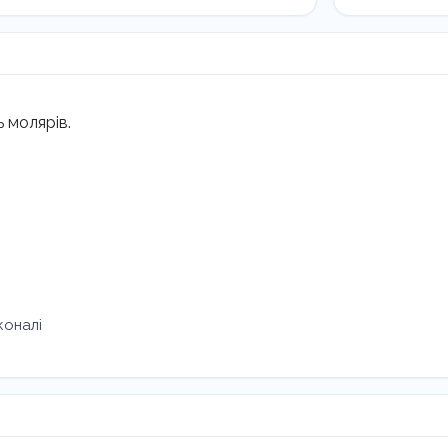
LM
213-
214
кількість
 молярів.
коналі