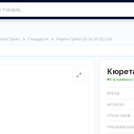
>
>
рети Грейсі
Стандартні
Кюрета Грейсі 13/14 LM 213-214
Кюрета
Є в наявнос
БРЕНД
АРТИКУЛ
ГРУПИ ЗУБІВ
ПРИЗНАЧЕННЯ