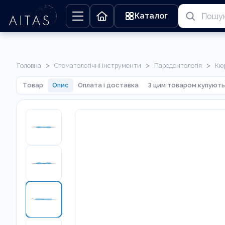
Каталог
>
>
>
Головна
Стоматологічні інструменти
Пародонтологія
Кю
Товар
Опис
Оплата і доставка
З цим товаром купують