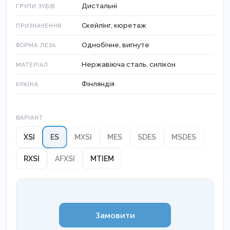
Дистальні
ГРУПИ ЗУБІВ
Скейлінг, кюретаж
ПРИЗНАЧЕННЯ
Однобічне, вигнуте
ФОРМА ЛЕЗА
Нержавіюча сталь, силікон
МАТЕРІАЛ
Фінляндія
КРАЇНА
Варіант
ВАРІАНТ
XSI
ES
MXSI
MES
SDES
MSDES
RXSI
AFXSI
MTIEM
Замовити