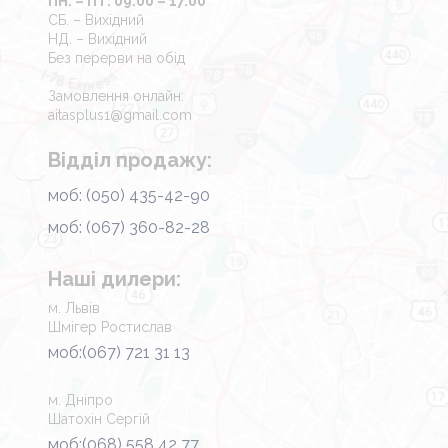
ПН. – ПТ. 09.00 – 17.00
СБ. – Вихідний
НД. – Вихідний
Без перерви на обід
Замовлення онлайн:
aitasplus1@gmail.com
Відділ продажу:
моб: (050) 435-42-90
моб: (067) 360-82-28
Наші дилери:
м. Львів
Шмігер Ростислав
моб:(067) 721 31 13
м. Дніпро
Шатохін Сергій
моб:(068) 558 42 77