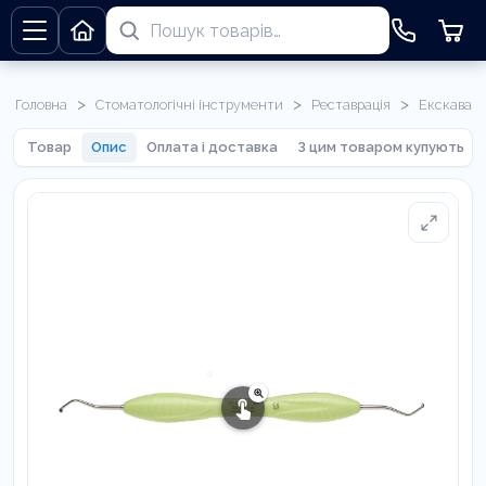
>
>
>
Головна
Стоматологічні інструменти
Реставрація
Екскават
Товар
Опис
Оплата і доставка
З цим товаром купують