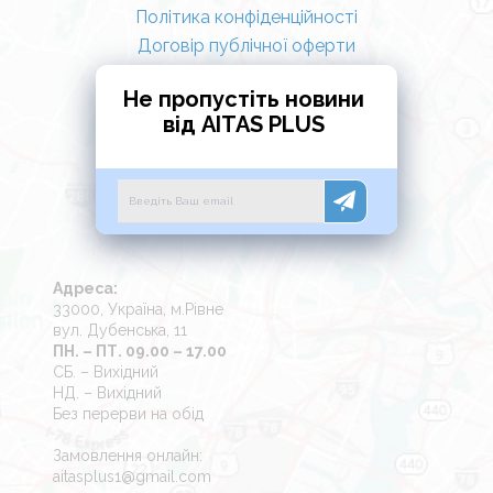
Політика конфіденційності
Договір публічної оферти
Не пропустіть новини
від AITAS PLUS
Адреса:
33000, Україна, м.Рівне
вул. Дубенська, 11
ПН. – ПТ. 09.00 – 17.00
СБ. – Вихідний
НД. – Вихідний
Без перерви на обід
Замовлення онлайн:
aitasplus1@gmail.com