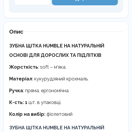
щітка
PRO
Humble
7
тис.
Опис
щетин
кількість
ЗУБНА ЩІТКА HUMBLE НА НАТУРАЛЬНІЙ
ОСНОВІ ДЛЯ ДОРОСЛИХ ТА ПІДЛІТКІВ
Жорсткість
: soft – м’яка.
Матеріал
: кукурудзяний крохмаль.
Ручка
: пряма, ергономічна
К-сть: 1
шт. в упаковці.
Колір на вибір:
фіолетовий
ЗУБНА ЩІТКА HUMBLE НА НАТУРАЛЬНІЙ