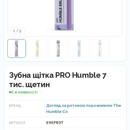
1 / 5
Зубна щітка PRO Humble 7
тис. щетин
Є в наявності
Догляд за ротовою порожниною The
БРЕНД
Humble Co
890РRО7
АРТИКУЛ