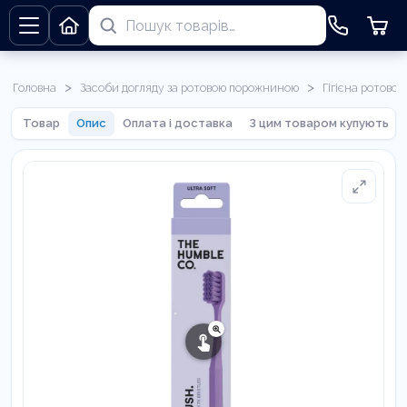
>
>
Головна
Засоби догляду за ротовою порожниною
Гігієна ротово
Товар
Опис
Оплата і доставка
З цим товаром купують