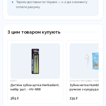
разом із органічним сміттям.
Термін доставки по Україні — 1–2 дні з моменту
оплати рахунку
Склад:
ручка з кукурудзяного крохмалю і РР-мікс,
щетина нейлон - 6 від DuPont.
З цим товаром купують
SOFT
ГІГІЄНА РОТОВОЇ ПОРОЖ
Дитяча зубна щітка Herbadent,
Зубна нитка Humble PR
набір 3шт. - HV-888
ручкою з кукурудзяног
крохмалю з фторидни
покриттям - DFPR001
365 ₴
235 ₴