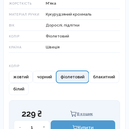
М'яка
ЖОРСТКІСТЬ
Кукурудзяний крохмаль
МАТЕРІАЛ РУЧКИ
Дорослі, підлітки
ВІК
Фіолетовий
КОЛІР
Швеція
КРАЇНА
Колір
КОЛІР
жовтий
чорний
фіолетовий
блакитний
білий
229 ₴
В кошик
Зубна
-
+
Купити