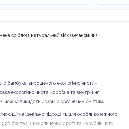
щітка
Humble
PRO
SILVER
ION
ена сріблом, натуральний віск (веганський)
з
антибакт
щетиною
кількість
ого бамбука, вирощеного екологічно чистим
овка екологічно чиста, коробка та внутрішня
їх можна викидати разом із органічним сміттям.
тинок, щітка ідеально підходить для особливо ніжного
99% бактерій, накопичених у роті та на зубній щітці