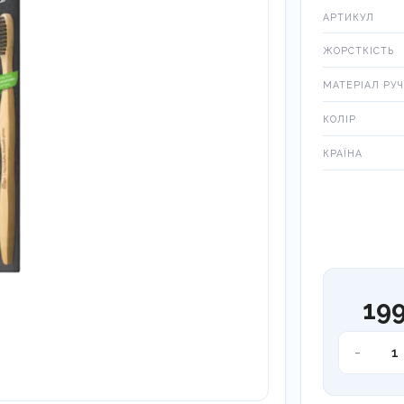
АРТИКУЛ
ЖОРСТКІСТЬ
МАТЕРІАЛ РУ
КОЛІР
КРАЇНА
199
Натураль
-
бамбуков
зубна