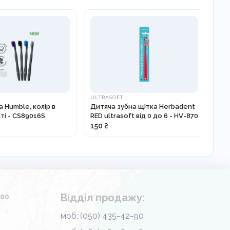
ULTRASOFT
SOF
а Humble, колір в
Дитяча зубна щітка Herbadent
Зуб
і - CS89016S
RED ultrasoft від 0 до 6 - HV-870
89
150 ₴
На 
Відділ продажу:
.00
моб: (050) 435-42-90