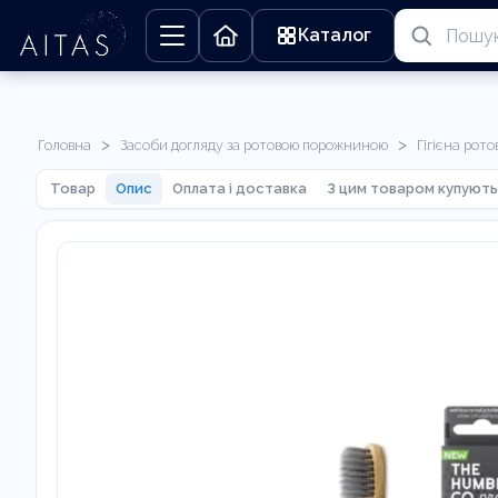
Каталог
>
>
Головна
Засоби догляду за ротовою порожниною
Гігієна рот
Товар
Опис
Оплата і доставка
З цим товаром купують