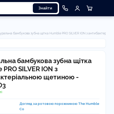
Знайти
уральна бамбукова зубна щітка Humble PRO SILVER ION з антибактеріал
льна бамбукова зубна щітка
 PRO SILVER ION з
ктеріальною щетиною -
O3
ті
Догляд за ротовою порожниною The Humble
Co