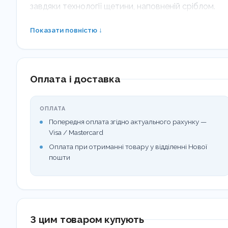
завдяки технології щетини, наповненій сріблом.
Показати повністю ↓
✔️ екологічно чиста упаковка ✔️ веган
✔️ схвалено стоматологом ✔️не тестується на тв
Оплата і доставка
ОПЛАТА
Попередня оплата згідно актуального рахунку —
Visa / Mastercard
Оплата при отриманні товару у відділенні Нової
пошти
З цим товаром купують