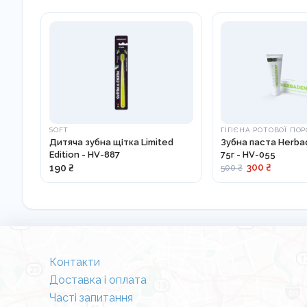
SOFT
ГІГІЄНА РОТОВОЇ П
Дитяча зубна щітка Limited
Зубна паста Herba
Edition - HV-887
75г - HV-055
300 ₴
190 ₴
500 ₴
Контакти
Доставка і оплата
Часті запитання