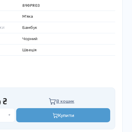
890PRO3
М'яка
Бамбук
ЧКИ
Чорний
Швеція
 ₴
В кошик
на
+
Купити
а