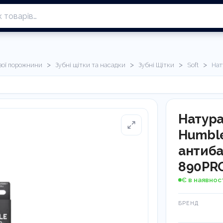
>
>
>
>
ової порожнини
Зубні щітки та насадки
Зубні Щітки
Soft
Нат
Натура
Humble
антиба
890PR
Є в наявнос
БРЕНД