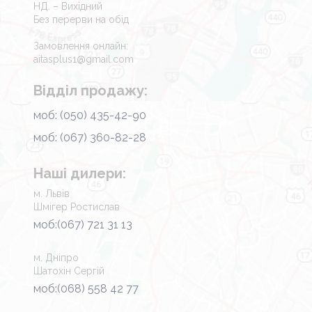
НД. – Вихідний
Без перерви на обід
Замовлення онлайн:
aitasplus1@gmail.com
Відділ продажу:
моб: (050) 435-42-90
моб: (067) 360-82-28
Наші дилери:
м. Львів
Шмігер Ростислав
моб:(067) 721 31 13
м. Дніпро
Шатохін Сергій
моб:(068) 558 42 77