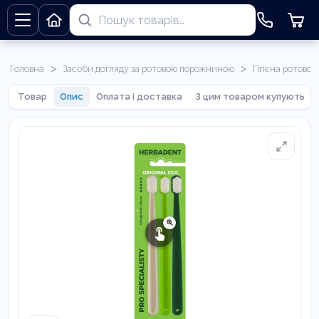
>
>
Головна
Засоби догляду за ротовою порожниною
Гігієна ротово
Товар
Опис
Оплата і доставка
З цим товаром купують