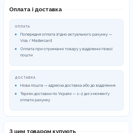
рукою
Оплата і доставка
Ручка з рисової соломи з мінімальним складом
ОПЛАТА
вуглецю
Попередня оплата згідно актуального рахунку —
Змінні кольорові ручки виготовлені з
Visa / Mastercard
Оплата при отриманні товару у відділенні Нової
переробленого пластику
пошти
РЕКОМЕНДАЦІЇ
• Зубна щітка є необхідним інструментом догляду
ДОСТАВКА
за зубами
Нова пошта — адресна доставка або до відділення
Термін доставки по Україні — 1–2 дні з моменту
• Чистити зуби двічі на день - наліт можна тільки
оплати рахунку
видаляти звичайним механічним чищенням
• Не забудьте про моляри та міжзубні проміжки
З цим товаром купують