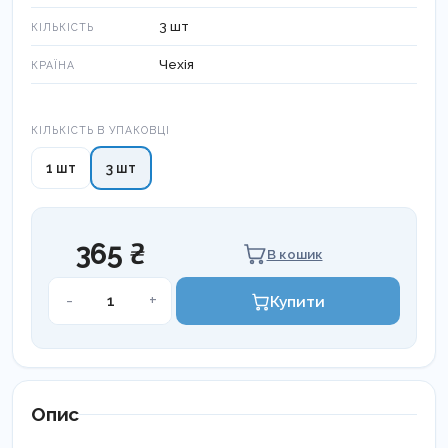
3 шт
КІЛЬКІСТЬ
Чехія
КРАЇНА
Кількість в упаковці
КІЛЬКІСТЬ В УПАКОВЦІ
1 шт
3 шт
365 ₴
В кошик
Зубна
-
+
Купити
щітка
Herbadent
ULTRASOFT
кількість
Опис