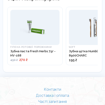
• Чистіть, принаймні, 2x2 хвилини на день
• Після чищення зубів прополощіть ротову
порожнину ополіскувачем
• Зубну щітку міняємо 4 рази на рік або після
кожної хвороби
ГІГІЄНА РОТОВОЇ ПОРОЖНИНИ
SOFT
Зубна паста Fresh Herbs 75г -
Зубна щітка Humble з ву
HV-168
8900CHARC
270 ₴
195 ₴
450 ₴
Контакти
Доставка і оплата
Часті запитання