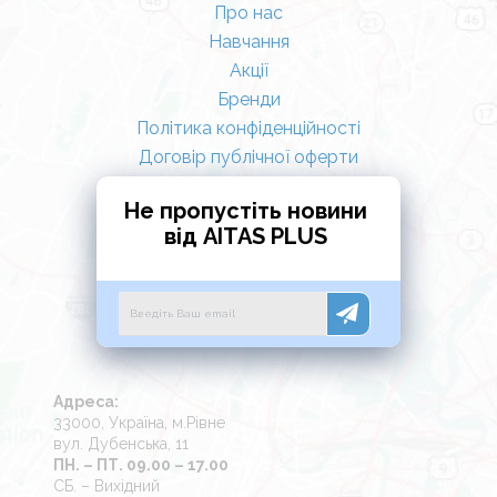
Про нас
Навчання
Акції
Бренди
Політика конфіденційності
Договір публічної оферти
Не пропустіть новини
від AITAS PLUS
Адреса:
33000, Україна, м.Рівне
вул. Дубенська, 11
ПН. – ПТ. 09.00 – 17.00
СБ. – Вихідний