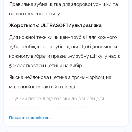
Правильна зубна щітка для здорової усмішки та
нашого зеленого світу.
Жорсткість: ULTRASOFT/ультрам’яка
Для кожної техніки чищення зубів і для кожного
зуба необхідні різні зубні щітки. Щоб допомогти
кожному вибрати правильну зубну щітку, у нас є
5 жорсткостей щетини на вибір
Якісна нейлонова щетина з прямим зрізом, на
маленькій компактній головці
Гнучкий перехід від голівки до основи для
належного конт для належ на зуб
Показати повністю ↓
Шестикутна форма корпусу ручки з нековзким
рельєфом для правильного та міцного захоплення