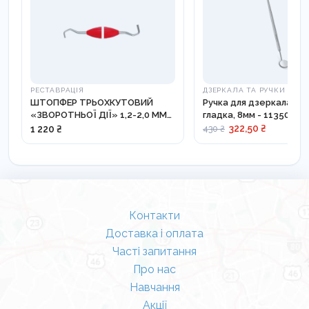
РЕСТАВРАЦІЯ
ДЗЕРКАЛА ТА РУЧКИ
ШТОПФЕР ТРЬОХКУТОВИЙ
Ручка для дзеркала Cor
«ЗВОРОТНЬОЇ ДІЇ» 1,2-2,0 ММ
гладка, 8мм - 113500
LM 351-381 XSI
322,50 ₴
1 220 ₴
430 ₴
Контакти
Доставка і оплата
Часті запитання
Про нас
Навчання
Акції