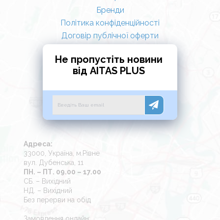
Бренди
Політика конфіденційності
Договір публічної оферти
Не пропустіть новини
від AITAS PLUS
Адреса:
33000, Україна, м.Рівне
вул. Дубенська, 11
ПН. – ПТ. 09.00 – 17.00
СБ. – Вихідний
НД. – Вихідний
Без перерви на обід
Замовлення онлайн: