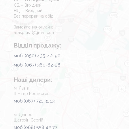
СБ. – Вихідний
НД. – Вихідний
Без перерви на обід
Замовлення онлайн:
aitasplus1@gmail.com
Відділ продажу:
моб: (050) 435-42-90
моб: (067) 360-82-28
Наші дилери:
м. Львів
Шмігер Ростислав
моб:(067) 721 31 13
м. Дніпро
Шатохін Сергій
моб:(068) 558 42 77