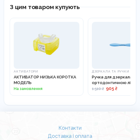
З цим товаром купують
АКТИВАТОРИ
ДЗЕРКАЛА ТА РУЧКИ
АКТИВАТОР НИЗЬКА КОРОТКА
Ручка для дзеркала з
МОДЕЛЬ
ортодонтичною лінійк
25-26 ES
905 ₴
На замовлення
1 510 ₴
Контакти
Доставка і оплата