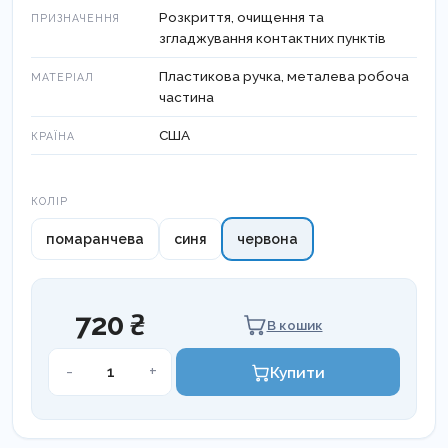
Розкриття, очищення та
ПРИЗНАЧЕННЯ
згладжування контактних пунктів
Пластикова ручка, металева робоча
МАТЕРІАЛ
частина
США
КРАЇНА
Колір
КОЛІР
помаранчева
синя
червона
720 ₴
В кошик
Штрипси
-
+
Купити
Bioclear
кількість