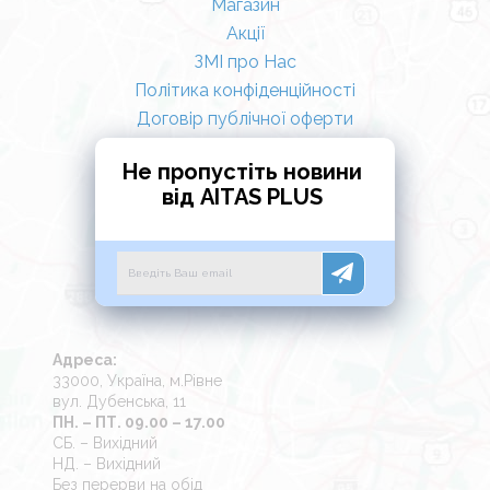
Магазин
Акції
ЗМІ про Нас
Політика конфіденційності
Договір публічної оферти
Не пропустіть новини
від AITAS PLUS
Адреса:
33000, Україна, м.Рівне
вул. Дубенська, 11
ПН. – ПТ. 09.00 – 17.00
СБ. – Вихідний
НД. – Вихідний
Без перерви на обід