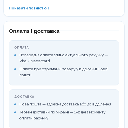
Розмір: 4.4 мм.
Показати повністю ↓
Кількість: 100 шт.
Матриця Garrison Composi-Tight 3D Fusion сірого
Оплата і доставка
кольору володіє безліччю функцій, які
покращують і полегшують реставрацію зуба.
ОПЛАТА
Попередня оплата згідно актуального рахунку —
Сіра матриця призначена для роботи з
Visa / Mastercard
премолярами.
Оплата при отриманні товару у відділенні Нової
пошти
ДОСТАВКА
Нова пошта — адресна доставка або до відділення
Термін доставки по Україні — 1–2 дні з моменту
оплати рахунку