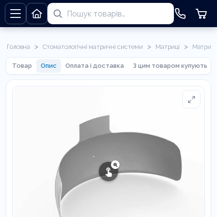
>
>
>
Головна
Стоматологічні матричні системи
Матриці
Матриця 
Товар
Опис
Оплата і доставка
З цим товаром купують