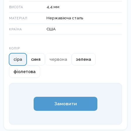
4,4 мм
ВИСОТА
Нержавіюча сталь
МАТЕРІАЛ
США
КРАЇНА
Колір
КОЛІР
сіра
синя
червона
зелена
фіолетова
Замовити