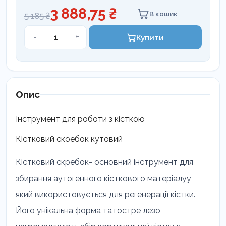
3 888,75 ₴
В кошик
5 185 ₴
Шкребок
-
+
Купити
кістковий
Coricama
кількість
Опис
Інструмент для роботи з кісткою
Кістковий скоебок кутовий
Кістковий скребок- основний інструмент для
збирання аутогенного кісткового матеріалуу,
який використовується для регенерації кістки.
Його унікальна форма та гостре лезо