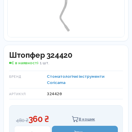
Штопфер 324420
Є в наявності
· 1 шт.
Стоматологічні інструменти
БРЕНД
Coricama
324420
АРТИКУЛ
360 ₴
В кошик
480 ₴
Штопфер