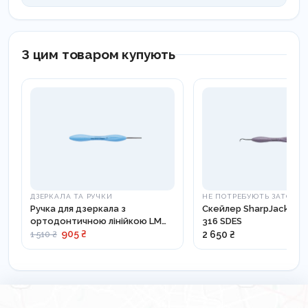
З цим товаром купують
ДЗЕРКАЛА ТА РУЧКИ
НЕ ПОТРЕБУЮТЬ ЗАТОЧУ
Ручка для дзеркала з
Скейлер SharpJack SD 
ортодонтичною лінійкою LM
316 SDES
25-26 ES
905 ₴
2 650 ₴
1 510 ₴