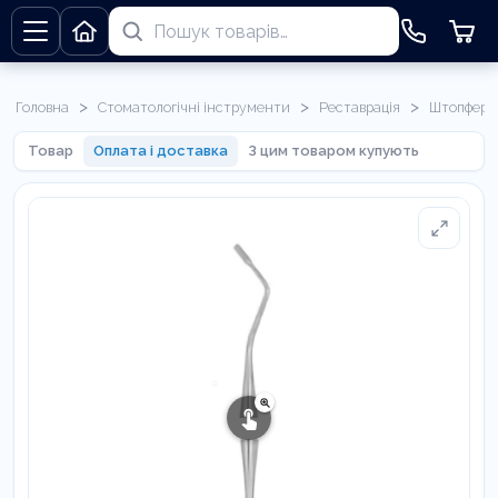
>
>
>
Головна
Стоматологічні інструменти
Реставрація
Штопфери
Товар
Оплата і доставка
З цим товаром купують