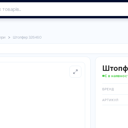
>
ери
Штопфер 326460
Штопф
Є в наявнос
БРЕНД
АРТИКУЛ