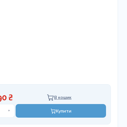
90 ₴
В кошик
+
Купити