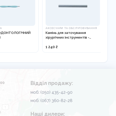
КА
АКСЕСУАРИ ТА ОБСЛУГОВУВАННЯ
ІН
ОДОНТОЛОГІЧНИЙ
Камінь для заточування
УЛА
I
хірургічних інструментів -
ІН
818002
ВЕ
81
1 240 ₴
3 9
Відділ продажу:
.00
моб: (050) 435-42-90
моб: (067) 360-82-28
m
Наші дилери: