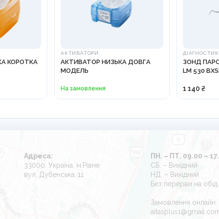
АКТИВАТОРИ
ДІАГНОСТИ
КА КОРОТКА
АКТИВАТОР НИЗЬКА ДОВГА
ЗОНД ПАР
МОДЕЛЬ
LM 530 BXS
На замовлення
1 140 ₴
Адреса:
ПН. – ПТ. 09.00 – 17
33000, Україна, м.Рівне
СБ. – Вихідний
вул. Дубенська, 11
НД. – Вихідний
Без перерви на обід
Замовлення онлайн:
aitasplus1@gmail.co