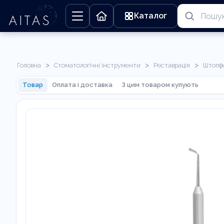
Каталог
>
>
>
Головна
Стоматологічні інструменти
Реставрація
Штопф
Товар
Оплата і доставка
З цим товаром купують