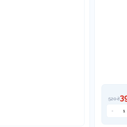
3
520 ₴
Штопфер
-
326460
кількість