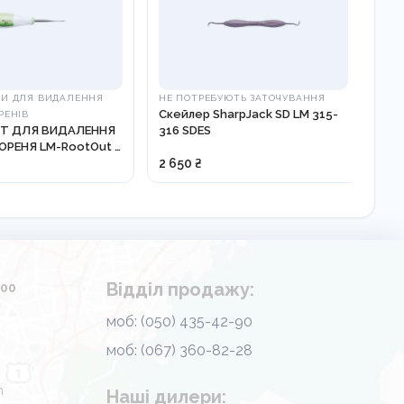
ТИ ДЛЯ ВИДАЛЕННЯ
НЕ ПОТРЕБУЮТЬ ЗАТОЧУВАННЯ
ЕК
Скейлер SharpJack SD LM 315-
Екс
РЕНІВ
НТ ДЛЯ ВИДАЛЕННЯ
316 SDES
3.5
ОРЕНЯ LM-RootOut -
2 650 ₴
1 3
Відділ продажу:
.00
моб: (050) 435-42-90
моб: (067) 360-82-28
m
Наші дилери: