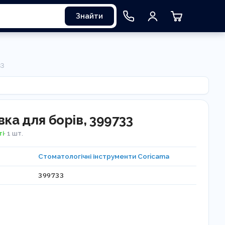
Знайти
33
вка для борів, 399733
ті
· 1 шт.
Стоматологічні інструменти Coricama
399733