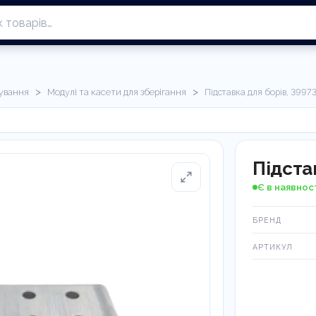
>
>
вування
Модулі та касети для зберігання
Підставка для борів, 3997
Підста
Є в наявнос
БРЕНД
АРТИКУЛ