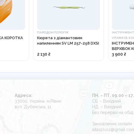
ПАРОДОНТОЛОГІЯ
ІНСТРУМЕН
КА КОРОТКА
Кюрета з діамантовим
УЛАМКІВ КО
напиленням SV LM 257-258 DXSI
ІНСТРУМЕ
ВЕРХІВОК К
812210
2 130 ₴
3 900 ₴
Адреса:
ПН. – ПТ. 09.00 – 17
33000, Україна, м.Рівне
СБ. – Вихідний
вул. Дубенська, 11
НД. – Вихідний
Без перерви на обід
Замовлення онлайн:
aitasplus1@gmail.co