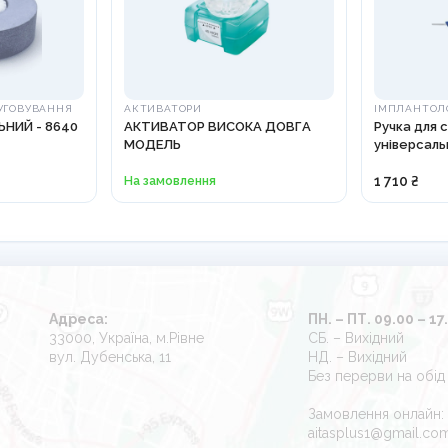
УГОВУВАННЯ
АКТИВАТОРИ
ІМПЛАНТОЛ
НИЙ - 8640
АКТИВАТОР ВИСОКА ДОВГА
Ручка для 
МОДЕЛЬ
універсаль
На замовлення
1 710 ₴
Адреса:
ПН. – ПТ. 09.00 – 17
33000, Україна, м.Рівне
СБ. – Вихідний
вул. Дубенська, 11
НД. – Вихідний
Без перерви на обід
Замовлення онлайн:
aitasplus1@gmail.co