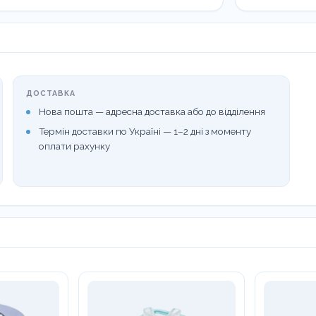
мм
,
416225
кількість
ДОСТАВКА
Нова пошта — адресна доставка або до відділення
Термін доставки по Україні — 1–2 дні з моменту
оплати рахунку