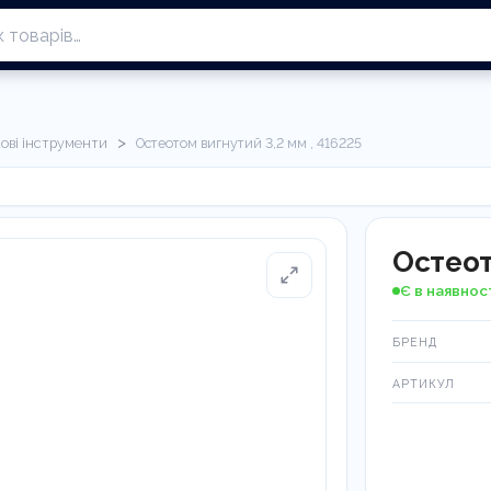
>
кові інструменти
Остеотом вигнутий 3,2 мм , 416225
Остеот
Є в наявнос
БРЕНД
АРТИКУЛ