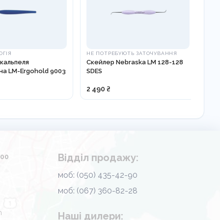
ОГІЯ
НЕ ПОТРЕБУЮТЬ ЗАТОЧУВАННЯ
ГЛ
скальпеля
Скейлер Nebraska LM 128-128
Гла
на LM-Ergohold 9003
SDES
Nys
2 490 ₴
1 3
Відділ продажу:
.00
моб: (050) 435-42-90
моб: (067) 360-82-28
m
Наші дилери: