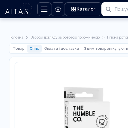
Каталог
>
>
Головна
Засоби догляду за ротовою порожниною
Гігієна рот
Товар
Опис
Оплата і доставка
З цим товаром купують