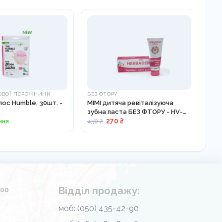
ТОВОЇ ПОРОЖНИНИ
БЕЗ ФТОРУ
ULT
ос Humble, 30шт. -
MIMI дитяча ревіталізуюча
Дит
зубна паста БЕЗ ФТОРУ - HV-
RED
128
270 ₴
ння
150
450 ₴
Відділ продажу:
.00
моб: (050) 435-42-90