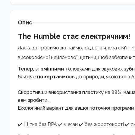
Опис
The Humble стає електричним!
Ласкаво просимо до наймолодшого члена сім’ї The 
високоякісної нейлонової щетини, щоб забезпечит
Тепер, зі
змінними
головками для звукових зубни
ближче
повертаємось
до природи, якою вона б
Скоротивши використання пластику на 88%, наша
вам зробити .
Екологічний варіант для вашої поточної програми
✔️ Щітка без BPA ✔️ v еган ✔️ без жорстокості ✔️