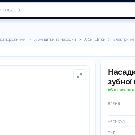
>
>
>
ової порожнини
Зубні щітки та насадки
Зубні Щітки
Електричні
Насадк
зубної 
Є в наявнос
БРЕНД
АРТИКУЛ
ТИП