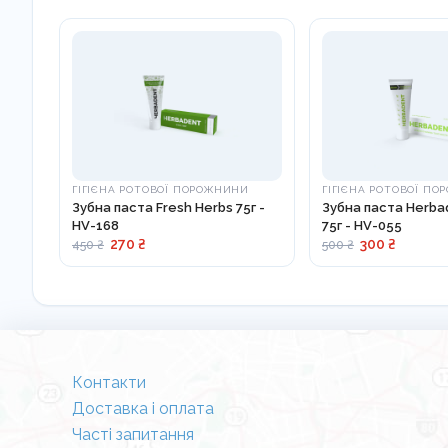
адаптер кукурудзяного крохмалю,
щетина з нейлону-6,
натуральний віск (веганський).
ГІГІЄНА РОТОВОЇ ПОРОЖНИНИ
ГІГІЄНА РОТОВОЇ П
Зубна паста Fresh Herbs 75г -
Зубна паста Herba
HV-168
75г - HV-055
270 ₴
300 ₴
450 ₴
500 ₴
Контакти
Доставка і оплата
Часті запитання