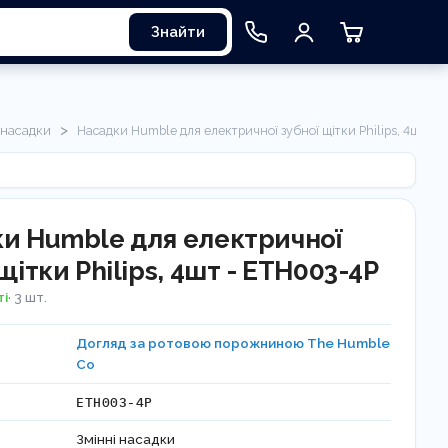
Знайти
>
 насадки
Насадки Humble для електричної зубної щітки Philips, 4шт
и Humble для електричної
щітки Philips, 4шт - ETH003-4P
ті
· 3 шт.
Догляд за ротовою порожниною The Humble
Co
ETH003-4P
Змінні насадки