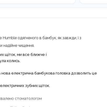
електрич
зубної
щітки
Philips,
4шт
кількість
Humble одягненого в бамбук, як завжди, і з
и надійне чищення.
х щіток, ми все ближче і
ула колись.
 нова електрична бамбукова головка дозволить це
 електричних зубних щіток.
 схвалено стоматологом