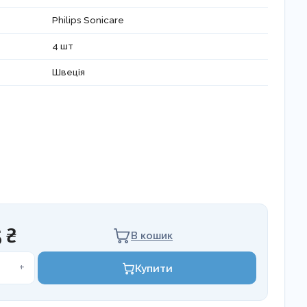
Philips Sonicare
4 шт
Швеція
 ₴
В кошик
+
Купити