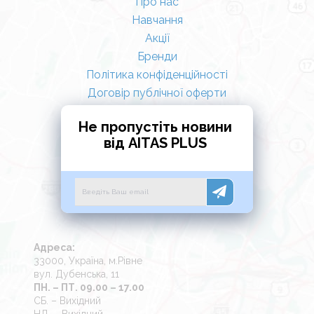
Про нас
Навчання
Акції
Бренди
Політика конфіденційності
Договір публічної оферти
Не пропустіть новини
від AITAS PLUS
Адреса:
33000, Україна, м.Рівне
вул. Дубенська, 11
ПН. – ПТ. 09.00 – 17.00
СБ. – Вихідний