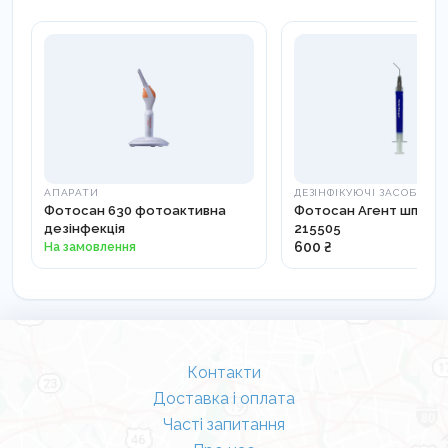
Фотосенсибілізатор повинен контактувати із
заданими мікроорганізмами
Світло має мати безпосередній доступ для
активації фотосенсибілізатора.
АПАРАТИ
ДЕЗІНФІКУЮЧІ ЗАСОБИ
Фотосан 630 фотоактивна
Фотосан Агент шприц (1
дезінфекція
215505
На замовлення
600 ₴
Контакти
Доставка і оплата
Часті запитання