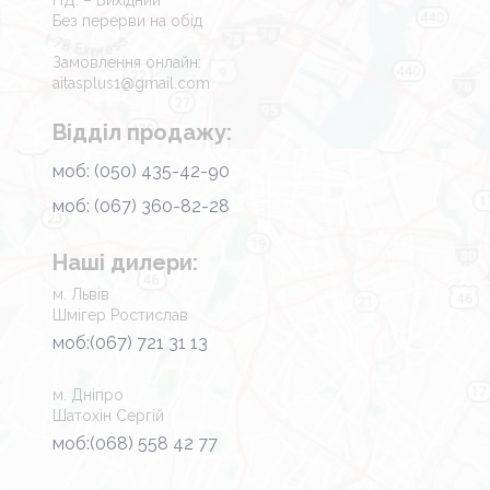
НД. – Вихідний
Без перерви на обід
Замовлення онлайн:
aitasplus1@gmail.com
Відділ продажу:
моб: (050) 435-42-90
моб: (067) 360-82-28
Наші дилери:
м. Львів
Шмігер Ростислав
моб:(067) 721 31 13
м. Дніпро
Шатохін Сергій
моб:(068) 558 42 77