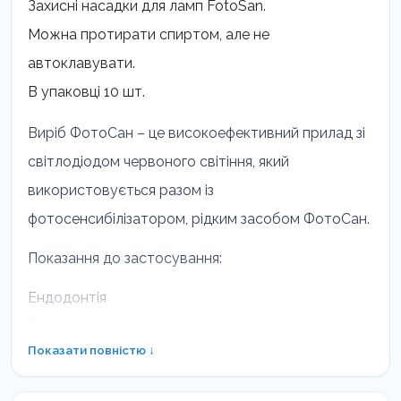
Захисні насадки для ламп FotoSan.
Можна протирати спиртом, але не
автоклавувати.
В упаковці 10 шт.
Виріб ФотоСан – це високоефективний прилад зі
світлодіодом червоного світіння, який
використовується разом із
фотосенсибілізатором, рідким засобом ФотоСан.
Показання до застосування:
Ендодонтія
Пародонтит
Показати повністю ↓
Періімплантит
Перикороніт