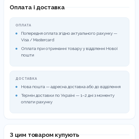
Гінгівіт
Оплата і доставка
Карієс
ОПЛАТА
Переваги лікування за допомогою комплексу
Попередня оплата згідно актуального рахунку —
ФотоСан
Visa / Mastercard
Оплата при отриманні товару у відділенні Нової
Діє миттєво
пошти
Ефективний у боротьбі з усіма мікроорганізмами
Не розвивається стійкість
ДОСТАВКА
Без побічних ефектів
Нова пошта — адресна доставка або до відділення
Простий у використанні, не потребує великих
Термін доставки по Україні — 1–2 дні з моменту
витрат часу
оплати рахунку
Зрозумілий принцип дії
Недороге лікування
Обмеження у застосуванні комплексу ФотоСан
З цим товаром купують