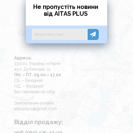
Не пропустіть новини
від AITAS PLUS
Адреса:
33000, Україна, м.Рівне
вул. Дубенська, 11
ПН. – ПТ. 09.00 – 17.00
СБ. – Вихідний
НД. – Вихідний
Без перерви на обід
Замовлення онлайн:
aitasplus1@gmail.com
Відділ продажу:
моб: (050) 435-42-90