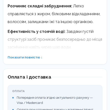
Розчиняє складні забруднення:
Легко
справляється з жиром, білковими відкладеннями,
волоссям, залишками їжі та іншою органікою.
Ефективність у стоячій воді:
Завдяки густій
структурі засіб проникає безпосередньо до місця
засмічення навіть через шар води.
Усуває запахи:
Знищує патогенні мікроорганізми,
Показати повністю ↓
які є джерелом неприємних запахів із сифонів та
зливів.
Оплата і доставка
Безпека для труб:
Не пошкоджує пластикові,
металеві та чавунні труби при дотриманні
ОПЛАТА
Попередня оплата згідно актуального рахунку —
інструкції.
Visa / Mastercard
Оплата при отриманні товару у відділенні Нової