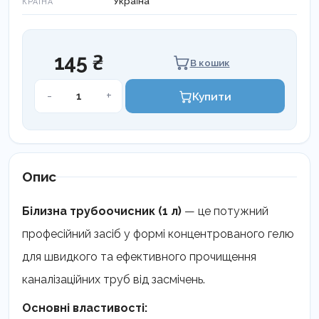
Україна
КРАЇНА
145 ₴
В кошик
Білизна
-
+
Купити
трубоочисник,
1л
кількість
Опис
Білизна трубоочисник (1 л)
— це потужний
професійний засіб у формі концентрованого гелю
для швидкого та ефективного прочищення
каналізаційних труб від засмічень.
Основні властивості: