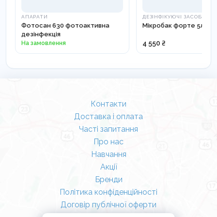
Промити великою кількістю проточної, бажано
АПАРАТИ
ДЕЗІНФІКУЮЧІ ЗАСОБИ
Фотосан 630 фотоактивна
Мікробак форте 5л
гарячої води.
дезінфекція
На замовлення
4 550 ₴
Застереження:
Засіб містить активний луг!
Працювати
виключно у гумових рукавичках.
Уникати
Контакти
потрапляння на шкіру, слизові оболонки та
Доставка і оплата
алюмінієві поверхні. У разі контакту зі шкірою
Часті запитання
Про нас
негайно промити великою кількістю води.
Навчання
Акції
Бренди
Політика конфіденційності
Договір публічної оферти