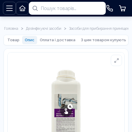
>
>
Головна
Дезінфікуючі засоби
Засоби для прибирання приміщень
Товар
Опис
Оплата і доставка
З цим товаром купують