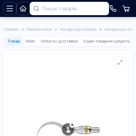
>
>
>
Головна
Наконечники
Насадки до скелера
Насадка для ске
Товар
Опис
Оплата і доставка
З цим товаром купують