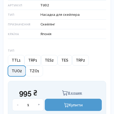
TUO2
АРТИКУЛ
Насадка для скейлера
ТИП
Скейлінг
ПРИЗНАЧЕННЯ
Японія
КРАЇНА
Тип
ТИП
TTL1
TRP1
TES2
TES
TRP2
TUO2
TZO1
995 ₴
В кошик
Насадка
-
+
Купити
для