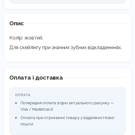
скейлера
SA-
100
кількість
Опис
Колір: жовтий.
Для скейлінгу при значних зубних відкладенннях.
Оплата і доставка
ОПЛАТА
Попередня оплата згідно актуального рахунку —
Visa / Mastercard
Оплата при отриманні товару у відділенні Нової
пошти