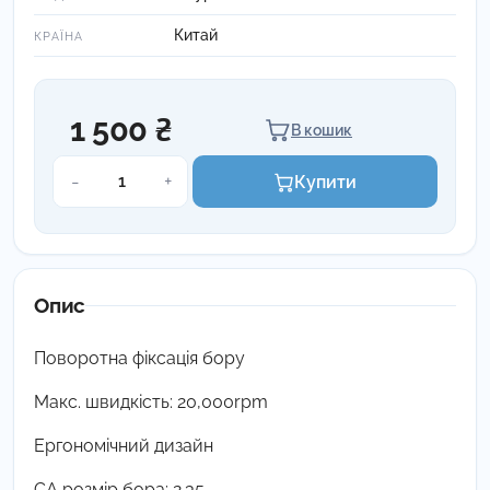
Китай
КРАЇНА
1 500 ₴
В кошик
Наконечник
-
+
Купити
мікромоторний
прямий
кількість
Опис
Поворотна фіксація бору
Макс. швидкість: 20,000rpm
Ергономічний дизайн
СА розмір бора: 2.35