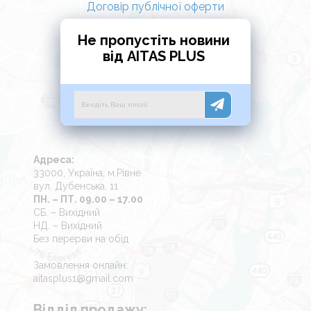
Договір публічної оферти
Спосіб використання:
Не пропустіть новини
від AITAS PLUS
Засіб використовується виключно у вигляді
розведених водних розчинів. Концентрат
розводять водою у пропорціях, що відповідають
методичним вказівкам (залежно від режиму:
Адреса:
дезінфекція чи стерилізація). Роботу з
33000, Україна, м.Рівне
концентратом слід проводити в гумових
вул. Дубенська, 11
ПН. – ПТ. 09.00 – 17.00
рукавичках.
СБ. – Вихідний
НД. – Вихідний
Без перерви на обід
Замовлення онлайн:
aitasplus1@gmail.com
Відділ продажу: