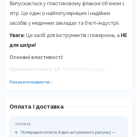
Випускається у пластиковому флаконі об’ємом 1
літр. Це один із найпопулярніших і надійних
засобів у медичних закладах та б’юті-індустрії.
Увага:
Це засіб для інструментів і поверхонь, а
НЕ
для шкіри!
Основні властивості:
Широкий спектр дії:
Має бактерицидні
(включаючи туберкульоз), віруліцидні (ВІЛ,
Показати повністю ↓
гепатити), фунгіцидні (грибки) та спороцидні
властивості.
Оплата і доставка
Бережне ставлення до матеріалів:
Містить
інгібітори корозії. Не пошкоджує вироби з металу,
ОПЛАТА
скла, гуми, полімерних матеріалів та делікатну
Попередня оплата згідно актуального рахунку —