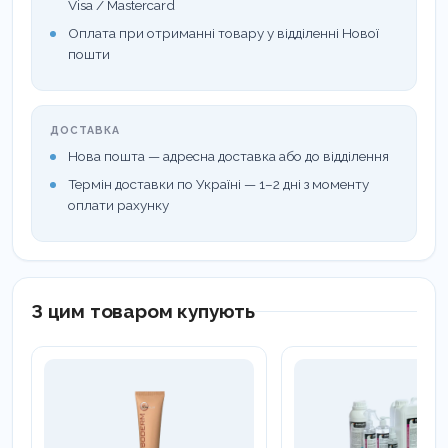
Visa / Mastercard
оптику.
Оплата при отриманні товару у відділенні Нової
Економічність:
З 1 літра концентрату можна
пошти
приготувати велику кількість робочого розчину
(наприклад, для дезінфекції часто
ДОСТАВКА
використовують розчини 0,25%–1%, а для
Нова пошта — адресна доставка або до відділення
стерилізації — 8%).
Термін доставки по Україні — 1–2 дні з моменту
оплати рахунку
Стабільність:
Готовий робочий розчин зберігає
свої властивості до 28 діб (якщо не змінив колір і
не випав осад).
З цим товаром купують
Склад (активні речовини):
Глутаровий альдегід, гліоксаль,
дидецилдиметиламоній хлорид (ЧАЗ), а також