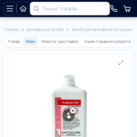
>
>
Головна
Дезінфікуючі засоби
Засоби для дезінфекції інструменті
Товар
Опис
Оплата і доставка
З цим товаром купують