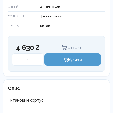
4-точковий
СПРЕЙ
4-канальний
ЗʼЄДНАННЯ
Китай
КРАЇНА
4 630 ₴
В кошик
КУНГСАН
-
+
Купити
наконечник
титановий
під
NSK
GS-
Опис
MSM900M4
кількість
Титановий корпус