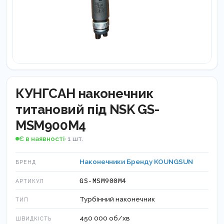
КУНГСАН наконечник
титановий під NSK GS-
MSM900M4
Є в наявності
· 1 шт.
Наконечники Бренду KOUNGSUN
БРЕНД
GS-MSM900M4
АРТИКУЛ
Турбінний наконечник
ТИП
450 000 об/хв
ШВИДКІСТЬ