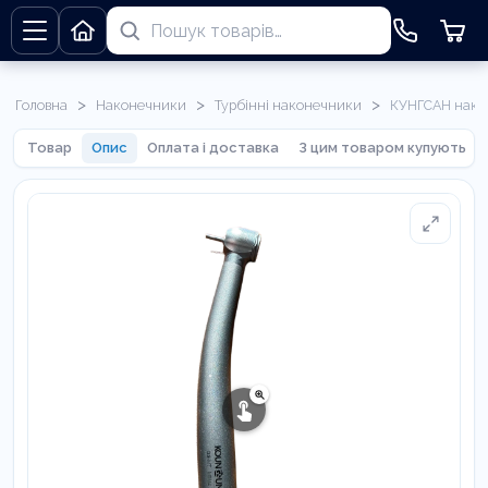
>
>
>
Головна
Наконечники
Турбінні наконечники
КУНГСАН нако
Товар
Опис
Оплата і доставка
З цим товаром купують