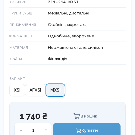
211-214 МXSI
АРТИКУЛ
Мезіальні, дистальні
ГРУПИ ЗУБІВ
Скейлінг, кюретаж
ПРИЗНАЧЕННЯ
Однобічне, вкорочене
ФОРМА ЛЕЗА
Нержавіюча сталь, силікон
МАТЕРІАЛ
Фінляндія
КРАЇНА
Варіант
ВАРІАНТ
XSI
AFXSI
MXSI
1 740 ₴
В кошик
Кюрета
-
+
Купити
Грейсі