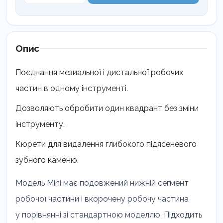
11/14
мезіально-
дистальна
LM
Опис
211-
214
Поєднання мезиальної і дистальної робочих
кількість
частин в одному інструменті.
Дозволяють обробити один квадрант без зміни
інструменту.
Кюрети для видалення глибокого підясеневого
зубного каменю.
Модель Mini має подовжений нижній сегмент
робочої частини і вкорочену робочу частина
у порівнянні зі стандартною моделлю. Підходить