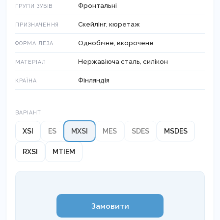
Фронтальні
ГРУПИ ЗУБІВ
Скейлінг, кюретаж
ПРИЗНАЧЕННЯ
Однобічне, вкорочене
ФОРМА ЛЕЗА
Нержавіюча сталь, силікон
МАТЕРІАЛ
Фінляндія
КРАЇНА
Варіант
ВАРІАНТ
XSI
ES
MXSI
MES
SDES
MSDES
RXSI
MTIEM
Замовити