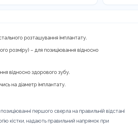
імплантаті
LM
400-
409
кількість
стального розташування імплантату.
го розміру) – для позиціювання відносно
ння відносно здорового зубу.
ись на діаметр імплантату.
позиціюванні першого сверла на правильній відстані
логію кістки, надають правильний напрямок при