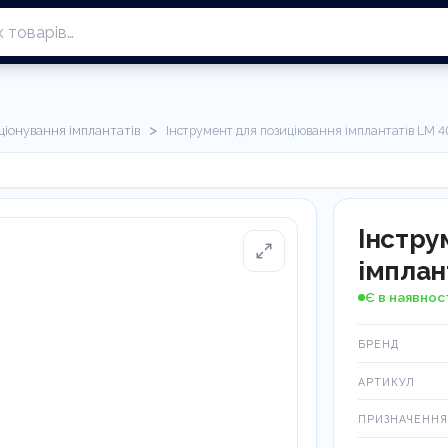
>
ціонування імплантатів
Інструмент для позиціювання імплантатів LM 
Інстру
імплан
Є в наявнос
БРЕНД
АРТИКУЛ
ПРИЗНАЧЕННЯ