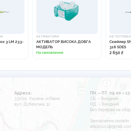
НІ
АКТИВАТОРИ
НЕ ПОТРЕБУ
x 3 LM 233-
АКТИВАТОР ВИСОКА ДОВГА
Скейлер Sh
МОДЕЛЬ
316 SDES
На замовлення
2 650 ₴
Адреса:
ПН. – ПТ. 09.00 – 17
33000, Україна, м.Рівне
СБ. – Вихідний
вул. Дубенська, 11
НД. – Вихідний
Без перерви на обід
Замовлення онлайн:
aitasplus1@gmail.co