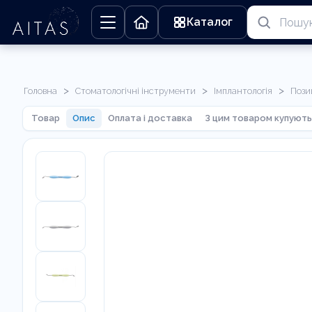
Каталог
>
>
>
Головна
Стоматологічні інструменти
Імплантологія
Пози
Товар
Опис
Оплата і доставка
З цим товаром купують