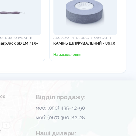
ЮТЬ ЗАТОЧУВАННЯ
АКСЕСУАРИ ТА ОБСЛУГОВУВАННЯ
ДЗЕ
arpJack SD LM 315-
КАМІНЬ ШЛІФУВАЛЬНИЙ - 8640
Руч
ор
25-
На замовлення
1 5
Відділ продажу:
.00
моб: (050) 435-42-90
моб: (067) 360-82-28
m
Наші дилери: