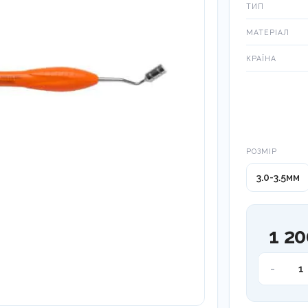
ТИП
МАТЕРІАЛ
КРАЇНА
Розмір
РОЗМІР
3.0-3.5мм
1 20
Інструмен
-
для
позиціюв