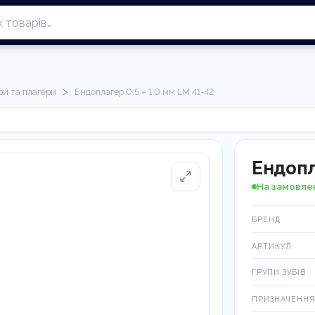
>
ри та плагери
Ендоплагер 0.5 – 1.0 мм LM 41-42
Ендопл
На замовле
БРЕНД
АРТИКУЛ
ГРУПИ ЗУБІВ
ПРИЗНАЧЕННЯ