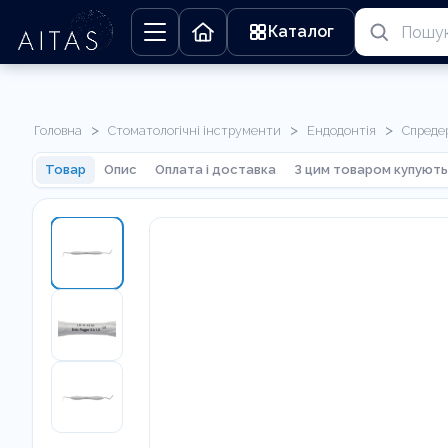
Каталог
>
>
>
Головна
Стоматологічні інструменти
Ендодонтія
Спреде
Товар
Опис
Оплата і доставка
З цим товаром купують