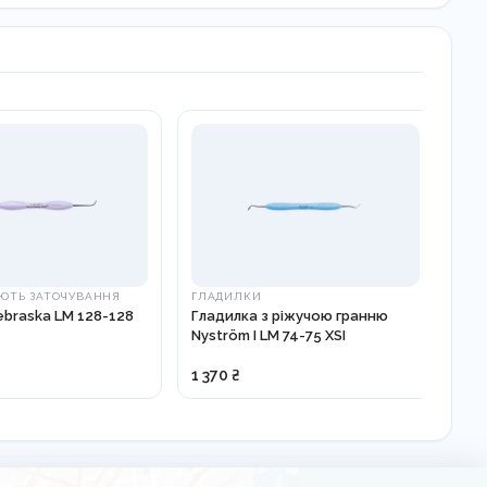
ЮТЬ ЗАТОЧУВАННЯ
ГЛАДИЛКИ
ІН
braska LM 128-128
Гладилка з ріжучою гранню
УЛА
Nyström I LM 74-75 XSI
ІН
ВЕ
81
1 370 ₴
3 9