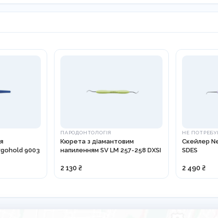
ПАРОДОНТОЛОГІЯ
НЕ ПОТРЕБУ
я
Кюрета з діамантовим
Скейлер Ne
rgohold 9003
напиленням SV LM 257-258 DXSI
SDES
2 130 ₴
2 490 ₴